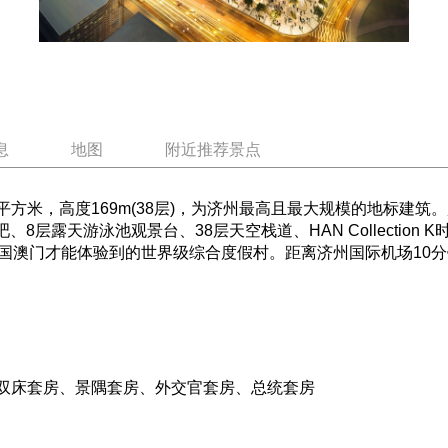
息
地图
附近推荐景点
7平方米，高度169m(38层)，为济州最高且最大规模的地标建筑。超
8层露天游泳池观景台、38层天空栈道、HAN Collection 
澳门才能体验到的世界级综合度假村。距离济州国际机场10分钟(
双床套房、景隅套房、外交官套房、总统套房