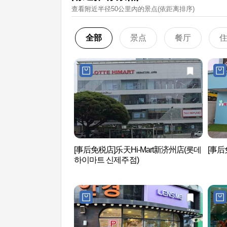
查看附近半径50公里內的景点(依距离排序)
全部
景点
餐厅
[事后免税店]乐天Hi-Mart新济州店(롯데
[事后
하이마트 신제주점)