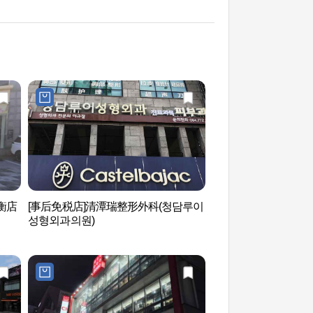
衡店
[事后免税店]清潭瑞整形外科(청담루이
济州Grand百乐达
성형외과의원)
스 카지노 제주 그랜