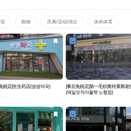
住宿
购物
庆典/活动/演出
休闲体育
免税店]生生药店(생생약국)
[事后免税店]第一毛织奥特莱斯老
(제일모직아울렛 노형점)