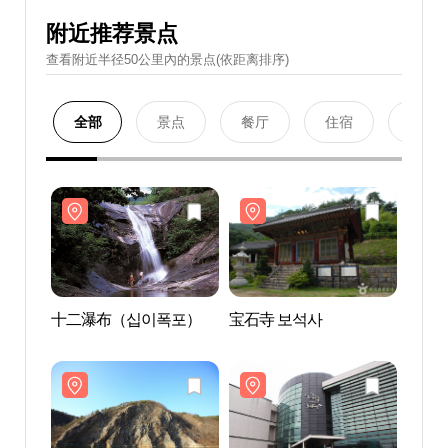
附近推荐景点
查看附近半径50公里內的景点(依距离排序)
全部
景点
餐厅
住宿
购物
十二瀑布（십이폭포）
宝石寺 보석사
十二