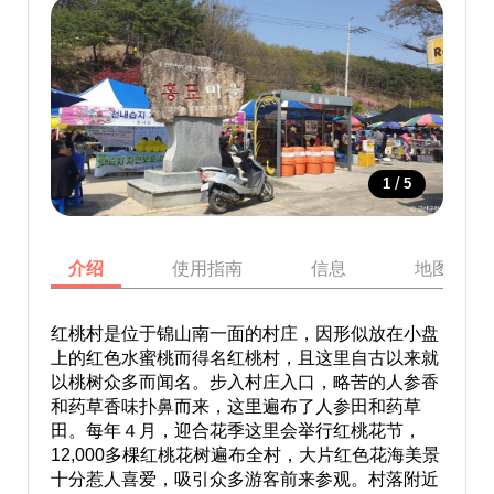
/
1
5
介绍
使用指南
信息
地图
红桃村是位于锦山南一面的村庄，因形似放在小盘
上的红色水蜜桃而得名红桃村，且这里自古以来就
以桃树众多而闻名。步入村庄入口，略苦的人参香
和药草香味扑鼻而来，这里遍布了人参田和药草
田。每年４月，迎合花季这里会举行红桃花节，
12,000多棵红桃花树遍布全村，大片红色花海美景
十分惹人喜爱，吸引众多游客前来参观。村落附近