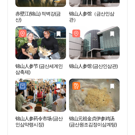
赤壁江(锦山) 적벽강(금
锦山人参馆（금산인삼
赤壁江
산)
관）
산)
锦山人参节 (금산세계인
锦山人参馆 (금산인삼관)
锦山人
삼축제)
锦山人参药令市场 (금산
锦山元祖金贞伊参鸡汤
云日岩
인삼약령시장)
(금산원조김정이삼계탕)
암 반