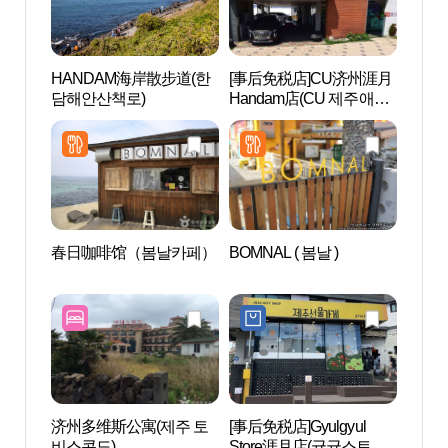
HANDAM海岸散步道(한
[事后免税店]CU济州涯月
HAN
담해안산책로)
Handam店(CU 제주애월
담해안
한담점)
春日咖啡馆（봄날카페）
BOMNAL ( 봄날 )
下贵
애월해
济州多维斯公寓(제주 토
[事后免税店]Gyulgyul
旧岩
비스콘도)
Store涯月店(귤귤스토어