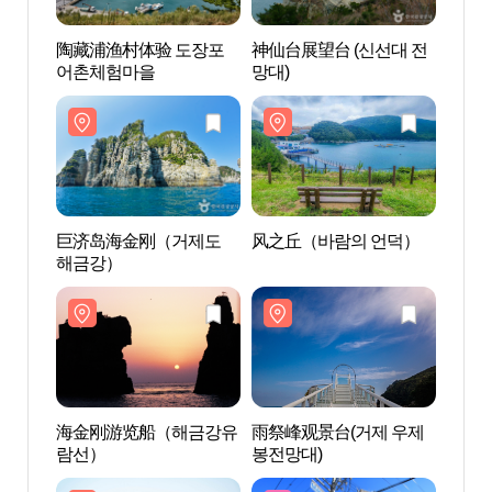
陶藏浦渔村体验 도장포
神仙台展望台 (신선대 전
陶藏
어촌체험마을
망대)
어촌
巨济岛海金刚（거제도
风之丘（바람의 언덕）
巨济
해금강）
해금
海金刚游览船（해금강유
雨祭峰观景台(거제 우제
海金
람선）
봉전망대)
람선