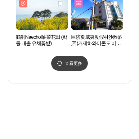
鹤洞Naechol油菜花田 (학
巨济夏威夷度假村沙滩酒
鹤洞N
동 내촐 유채꽃밭)
店 (거제하와이콘도 비치
동 내
호텔)
查看更多