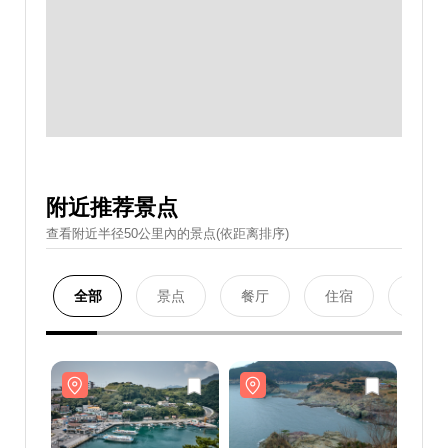
附近推荐景点
查看附近半径50公里內的景点(依距离排序)
全部
景点
餐厅
住宿
购物