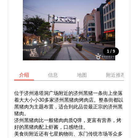
/
1
9
介绍
信息
地图
附近推荐景点
位于济州港塔洞广场附近的济州黑猪一条街上坐落
着大大小小30多家济州黑猪肉烤肉店。整条街都以
黑猪肉为主题布置，适合到此品尝最正宗的济州黑
猪肉。
济州黑猪肉比一般猪肉肉质Q弹，更富有营养，烤
好的黑猪肉配上虾酱，口感绝佳。
美食街附近还有七星购物街、东门传统市场等众多