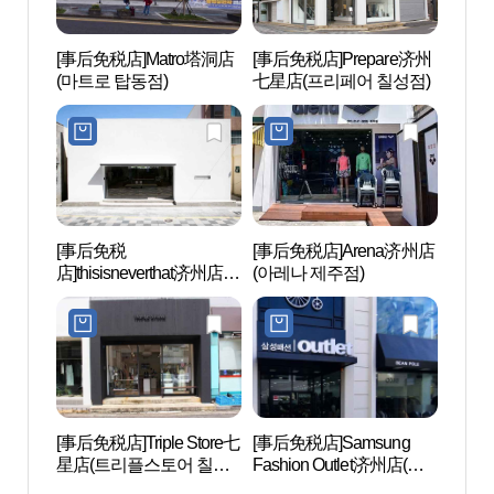
[事后免税店]Matro塔洞店
[事后免税店]Prepare济州
济州
(마트로 탑동점)
七星店(프리페어 칠성점)
아）
[事后免税
[事后免税店]Arena济州店
济州
店]thisisneverthat济州店
(아레나 제주점)
오리
(디스이즈네버댓 제주점)
[事后免税店]Triple Store七
[事后免税店]Samsung
济州
星店(트리플스토어 칠성
Fashion Outlet济州店(삼
혈）
점)
성패션아울렛 제주점)