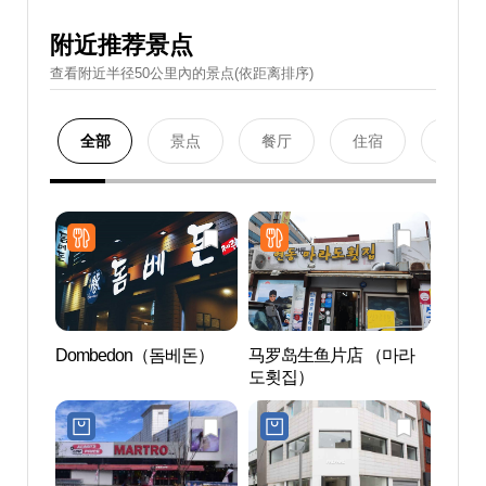
附近推荐景点
查看附近半径50公里內的景点(依距离排序)
全部
景点
餐厅
住宿
购物
Dombedon（돔베돈）
马罗岛生鱼片店 （마라
山地川
도횟집）
천)