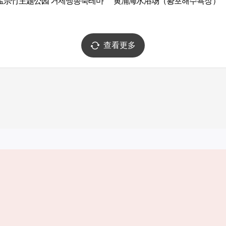
孟宗竹主题公园 거제맹종죽테마
黄浦海水浴场（황포해수욕장）
查看更多
实用信息
服务
韩国旅游发展局手机应用程序
服务条款
1330韩国旅游咨询翻译热线
个人信息保
韩国旅游指南与地图
Cookie 设