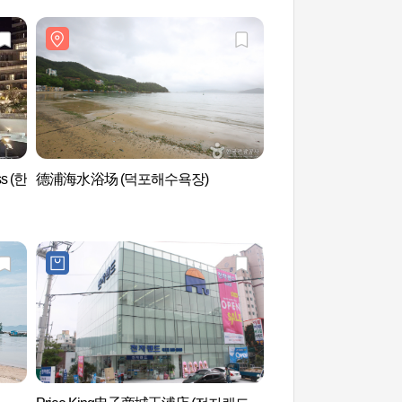
s (한
德浦海水浴场 (덕포해수욕장)
兴南海水浴场（흥남