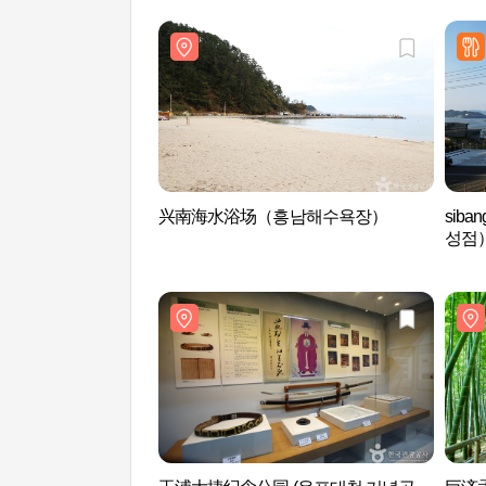
兴南海水浴场（흥남해수욕장）
sib
성점