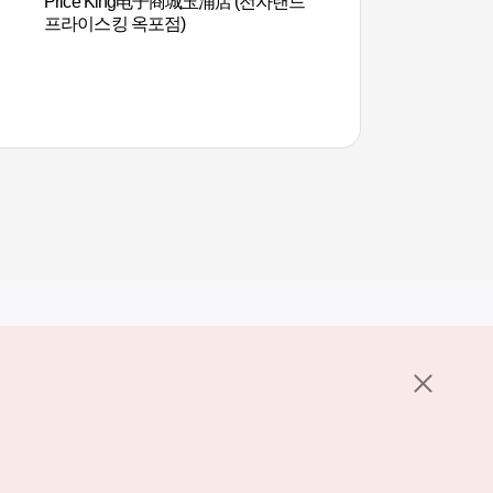
Price King电子商城玉浦店 (전자랜드
巨济孟宗竹主题公园
프라이스킹 옥포점)
공원
其他相关网站
关于韩国旅游发展局
K-Mice
护政策
置