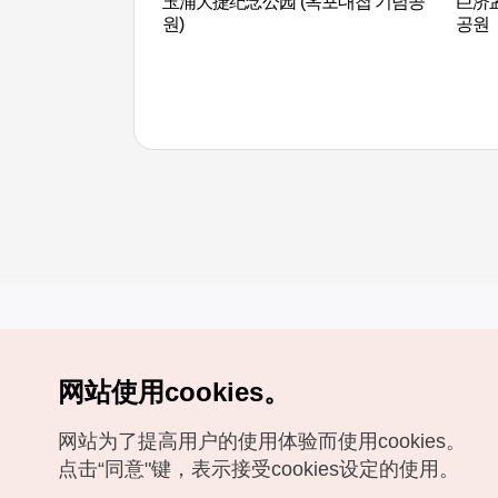
玉浦大捷纪念公园 (옥포대첩 기념공
巨济
원)
공원
网站使用cookies。
Copyrights (c) 韩国旅游发展局版权所有
网站为了提高用户的使用体验而使用cookies。
如有相关疑问或建议，欢迎来信。
VISITKOREA官方邮箱
chnsim@knto.or.kr
点击“同意"键，表示接受cookies设定的使用。