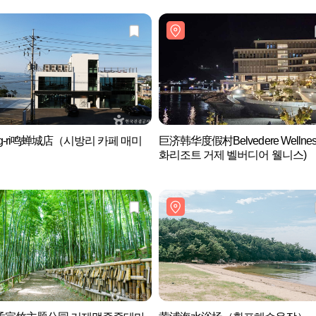
ang-ri鸣蝉城店（시방리 카페 매미
巨济韩华度假村Belvedere Wellnes
）
화리조트 거제 벨버디어 웰니스)