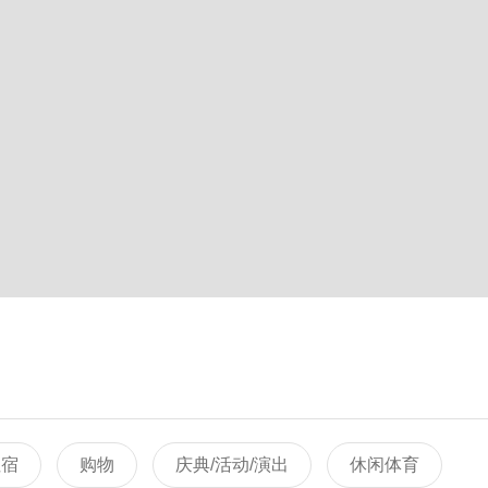
住宿
购物
庆典/活动/演出
休闲体育