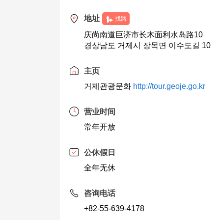
地址
找路
庆尚南道巨济市长木面利水岛路10
경상남도 거제시 장목면 이수도길 10
主页
거제관광문화
http://tour.geoje.go.kr
营业时间
常年开放
公休假日
全年无休
咨询电话
+82-55-639-4178