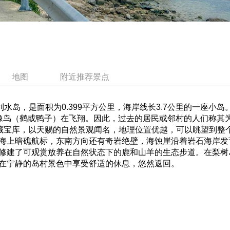
地图
附近推荐景点
水岛，是面积为0.399平方公里，海岸线长3.7公里的一座小
鸟（鹤或鸭子）在飞翔。因此，过去的居民或邻村的人们称其为“鸟
隐藏宝库，以天赐的自然景观闻名，地理位置优越，可以眺望到整
海上暗礁航标，东南方向还有奇岩绝壁，海蚀崖沿着岩石海岸发
修建了可观赏放养在自然状态下的鹿和山羊的生态步道。在梨树
在宁静的岛村景色中享受舒适的休息，悠然返回。