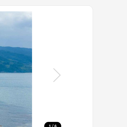
/
1
6