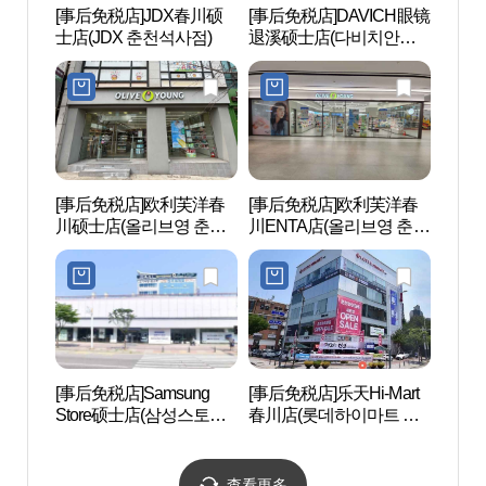
[事后免税店]JDX春川硕
[事后免税店]DAVICH眼镜
Mom
士店(JDX 춘천석사점)
退溪硕士店(다비치안경
장 몸
퇴계석사점)
[事后免税店]欧利芙洋春
[事后免税店]欧利芙洋春
春川市
川硕士店(올리브영 춘천
川ENTA店(올리브영 춘천
석사점)
엔타점)
[事后免税店]Samsung
[事后免税店]乐天Hi-Mart
孔之
Store硕士店(삼성스토어
春川店(롯데하이마트 춘
원지)
석사)
천점)
查看更多