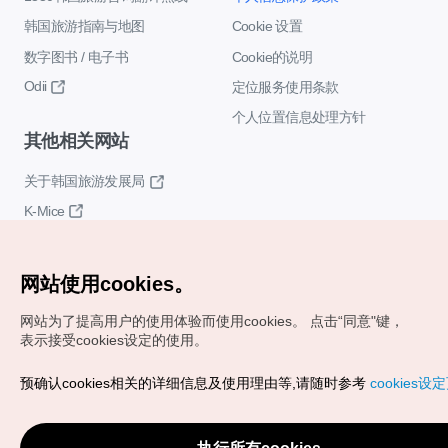
韩国旅游指南与地图
Cookie 设置
数字图书 / 电子书
Cookie的说明
Odii
定位服务使用条款
个人位置信息处理方针
其他相关网站
关于韩国旅游发展局
K-Mice
网站使用cookies。
网站为了提高用户的使用体验而使用cookies。
点击“同意"键，
表示接受cookies设定的使用。
Copyrights (c) 韩国旅游发展局版权所有
预确认cookies相关的详细信息及使用理由等,请随时参考
cookies设
如有相关疑问或建议，欢迎来信。
VISITKOREA官方邮箱
chnsim@knto.or.kr