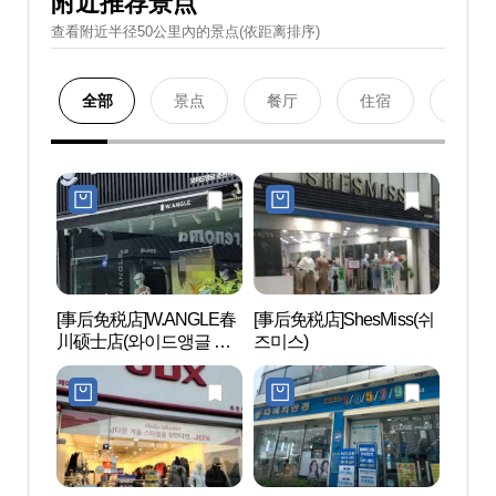
附近推荐景点
查看附近半径50公里內的景点(依距离排序)
全部
景点
餐厅
住宿
购物
[事后免税店]W.ANGLE春
[事后免税店]ShesMiss(쉬
国立春
川硕士店(와이드앵글 춘
즈미스)
천박물
천석사점)