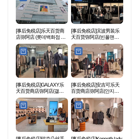
[事后免税店]乐天百货商
[事后免税店]滨波男装乐
北首尔
店弥阿店 (롯데백화점 미
天百货弥阿店(빈폴맨즈
의숲
아점)
롯데백화점 미아점)
[事后免税店]GALAXY乐
[事后免税店]安吉可乐天
洪陵树
天百货商店弥阿店(갤럭
百货商店弥阿店(안지크
시 롯데백화점 미아점)
롯데백화점 미아점)
[事后免税店]瑞克朵丝手
[事后免税店]Kenneth lady
世宗