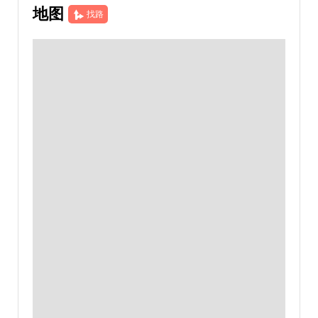
地图
找路