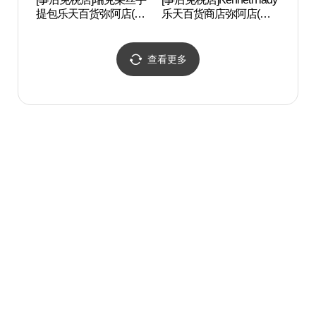
提包乐天百货弥阿店(루
乐天百货商店弥阿店(케
왕박
이까또즈 핸드백 롯데백
네스레이디 롯데백화점
화점 미아점)
미아점)
查看更多