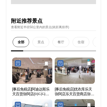
附近推荐景点
查看附近半径50公里內的景点(依距离排序)
全部
景点
餐厅
住宿
购物
[事后免税店]阿迪达斯乐
[事后免税店]优衣库乐天
梦之林
天百货弥阿店(아디다스
弥阿店乐天百货商店弥阿
아트센
롯데백화점 미아점)
店(유니클로 롯데백화점
미아점)