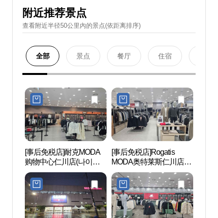
附近推荐景点
查看附近半径50公里內的景点(依距离排序)
全部
景点
餐厅
住宿
购物
[事后免税店]耐克MODA
[事后免税店]Rogatis
青罗S
购物中心仁川店(나이키
MODA奥特莱斯仁川店
렉스
모다아울렛 인천점)
(로가디스 모다아울렛 인
천점)