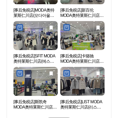
[事后免税店]MODA奥特
[事后免税店]新百伦
水道
莱斯仁川店(모다아울렛
MODA奥特莱斯仁川店
(수도
인천점)
(뉴발란스 모다아울렛 인
천점)
[事后免税店]SFIT MODA
[事后免税店]卡骆驰
东仁川
奥特莱斯仁川店(에스핏
MODA奥特莱斯仁川店
치거리
모다아울렛 인천점)
(크록스 모다아울렛 인천
점)
[事后免税店]斯凯奇
[事后免税店]LIST MODA
仁川
MODA奥特莱斯仁川店
奥特莱斯仁川店(리스트
천아
(스케쳐스 모다아울렛 인
모다아울렛 인천점)
천점)