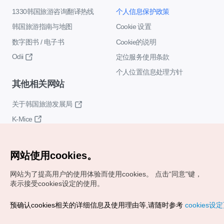
1330韩国旅游咨询翻译热线
个人信息保护政策
韩国旅游指南与地图
Cookie 设置
数字图书 / 电子书
Cookie的说明
Odii
定位服务使用条款
个人位置信息处理方针
其他相关网站
关于韩国旅游发展局
K-Mice
网站使用cookies。
网站为了提高用户的使用体验而使用cookies。
点击“同意"键，
表示接受cookies设定的使用。
Copyrights (c) 韩国旅游发展局版权所有
预确认cookies相关的详细信息及使用理由等,请随时参考
cookies设
如有相关疑问或建议，欢迎来信。
VISITKOREA官方邮箱