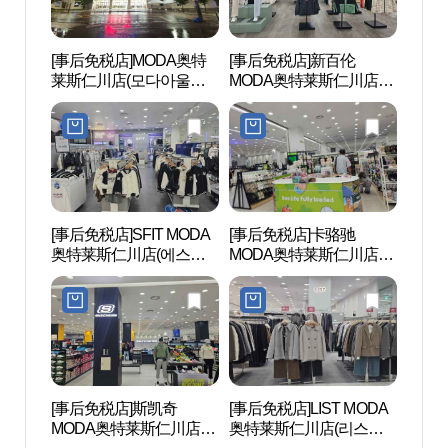
[事后免税店]MODA奥特
[事后免税店]新百伦
水道
莱斯仁川店(모다아울렛
MODA奥特莱斯仁川店
(수도
인천점)
(뉴발란스 모다아울렛 인
천점)
[事后免税店]SFIT MODA
[事后免税店]卡骆驰
东仁川
奥特莱斯仁川店(에스핏
MODA奥特莱斯仁川店
치거리
모다아울렛 인천점)
(크록스 모다아울렛 인천
점)
[事后免税店]斯凯奇
[事后免税店]LIST MODA
仁川
MODA奥特莱斯仁川店
奥特莱斯仁川店(리스트
천아