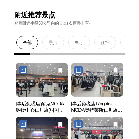
附近推荐景点
查看附近半径50公里內的景点(依距离排序)
全部
景点
餐厅
住宿
购物
[事后免税店]耐克MODA
[事后免税店]Rogatis
青罗S
购物中心仁川店(나이키
MODA奥特莱斯仁川店
렉스
모다아울렛 인천점)
(로가디스 모다아울렛 인
천점)