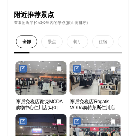
附近推荐景点
查看附近半径50公里內的景点(依距离排序)
全部
景点
餐厅
住宿
购物
[事后免税店]耐克MODA
[事后免税店]Rogatis
青罗S
购物中心仁川店(나이키
MODA奥特莱斯仁川店
렉스
모다아울렛 인천점)
(로가디스 모다아울렛 인
천점)