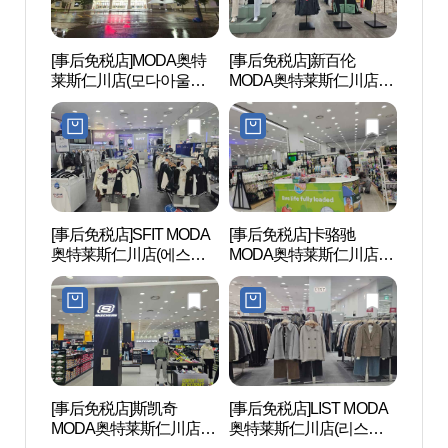
[事后免税店]MODA奥特
[事后免税店]新百伦
水道
莱斯仁川店(모다아울렛
MODA奥特莱斯仁川店
(수도
인천점)
(뉴발란스 모다아울렛 인
천점)
[事后免税店]SFIT MODA
[事后免税店]卡骆驰
东仁川
奥特莱斯仁川店(에스핏
MODA奥特莱斯仁川店
치거리
모다아울렛 인천점)
(크록스 모다아울렛 인천
점)
[事后免税店]斯凯奇
[事后免税店]LIST MODA
仁川
MODA奥特莱斯仁川店
奥特莱斯仁川店(리스트
천아