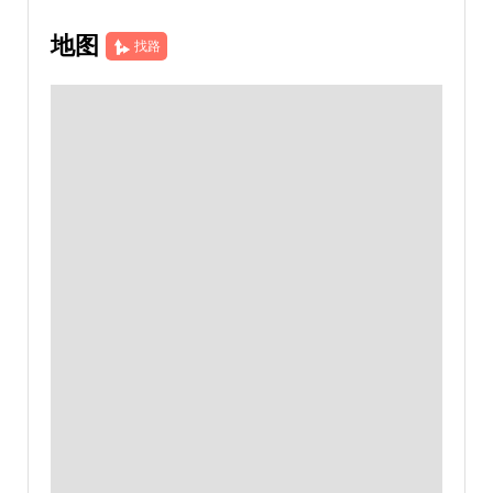
地图
找路