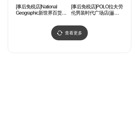
[事后免税店]National
[事后免税店]POLO拉夫劳
汝矣
Geographic新世界百货商
伦男装时代广场店(폴로
店时代广场店(내셔널지
랄프로렌 남성 타임스퀘
오그래픽 신세계백화점
어점)
타임스퀘어점)
查看更多