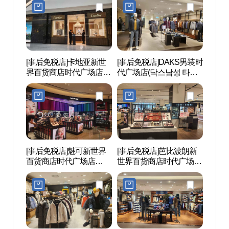
임스퀘어점)
[事后免税店]卡地亚新世
[事后免税店]DAKS男装时
Sea
界百货商店时代广场店
代广场店(닥스남성 타임
라 워
(까르띠에 신세계백화점
스퀘어점)
타임스퀘어점)
[事后免税店]魅可新世界
[事后免税店]芭比波朗新
KBS 
百货商店时代广场店
世界百货商店时代广场店
(MAC 신세계백화점 타임
(바비브라운 신세계백화
스퀘어점)
점 타임스퀘어점)