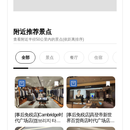
附近推荐景点
查看附近半径50公里內的景点(依距离排序)
全部
景点
餐厅
住宿
购物
[事后免税店]Cambridge时
[事后免税店]高登帝新世
N.Oli
代广场店(캠브리지 타임
界百货商店时代广场店
에스테
스퀘어점)
(골든듀 신세계백화점 타