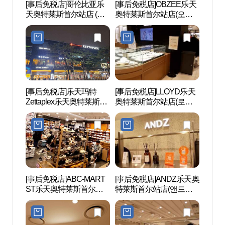
[事后免税店]哥伦比亚乐
[事后免税店]OBZEE乐天
观光列
天奥特莱斯首尔站店 (컬
奥特莱斯首尔站店(오브
(레일
럼비아 롯데서울역)
제 롯데아울렛 서울역점)
[事后免税店]乐天玛特
[事后免税店]LLOYD乐天
文化站
Zettaplex乐天奥特莱斯首
奥特莱斯首尔站店(로이
울 284
尔站店(롯데마트 제타플
드 롯데아울렛 서울역점)
렉스 롯데아울렛 서울역
점)
[事后免税店]ABC-MART
[事后免税店]ANDZ乐天奥
西小
ST乐天奥特莱斯首尔站
特莱斯首尔站店(앤드지
（서
店(ABC마트 ST 롯데아울
롯데아울렛 서울역점)
관）
렛 서울역점)