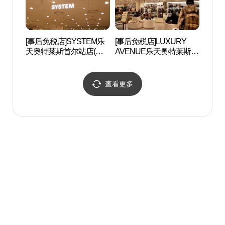
[事后免税店]SYSTEM乐
[事后免税店]LUXURY
崇礼门
天奥特莱斯首尔站店(시
AVENUE乐天奥特莱斯首
스템 롯데아울렛 서울역
尔站店(럭셔리에비뉴 롯
점)
데아울렛 서울역점)
查看更多