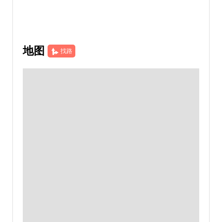
地图
找路