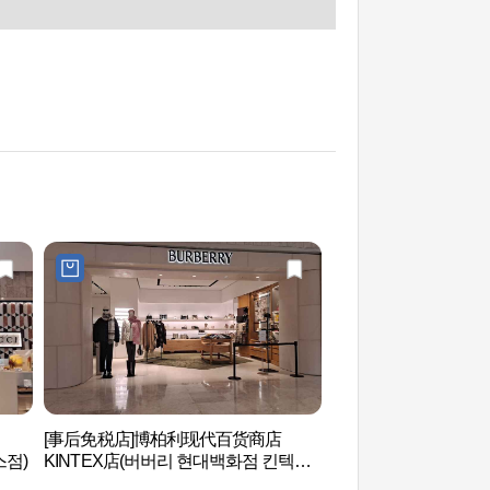
[事后免税店]博柏利现代百货商店
现代汽车品牌形象馆
스점)
KINTEX店(버버리 현대백화점 킨텍스
스튜디오 고양)
점)