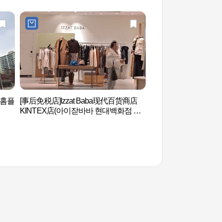
(홈플
[事后免税店]Izzat Baba现代百货商店
EBS广播电视台（E
KINTEX店(아이잗바바 현대백화점 킨
텍스점)