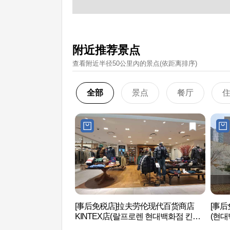
附近推荐景点
查看附近半径50公里內的景点(依距离排序)
全部
景点
餐厅
[事后免税店]拉夫劳伦现代百货商店
[事后
KINTEX店(랄프로렌 현대백화점 킨텍
(현대
스점)