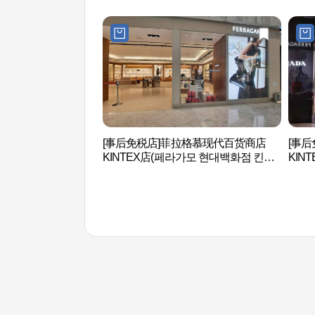
[事后免税店]菲拉格慕现代百货商店
[事后
KINTEX店(페라가모 현대백화점 킨텍
KIN
스점)
점)