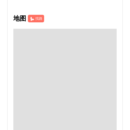
地图
找路