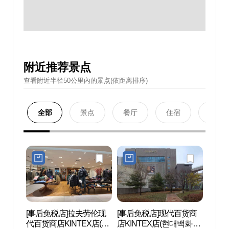
附近推荐景点
查看附近半径50公里內的景点(依距离排序)
全部
景点
餐厅
住宿
购物
[事后免税店]拉夫劳伦现
[事后免税店]现代百货商
现代
代百货商店KINTEX店(랄
店KINTEX店(현대백화점
店(현