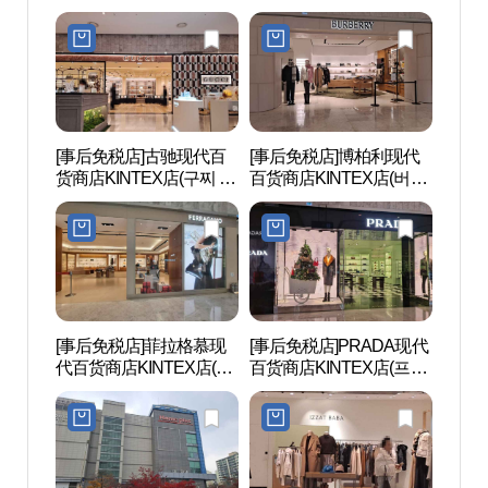
프로렌 현대백화점 킨텍
킨텍스점)
양)
스점)
[事后免税店]古驰现代百
[事后免税店]博柏利现代
韩国
货商店KINTEX店(구찌 현
百货商店KINTEX店(버버
(KIN
대백화점 킨텍스점)
리 현대백화점 킨텍스점)
[事后免税店]菲拉格慕现
[事后免税店]PRADA现代
EBS
代百货商店KINTEX店(페
百货商店KINTEX店(프라
송국
라가모 현대백화점 킨텍
다 현대백화점 킨텍스점)
스점)