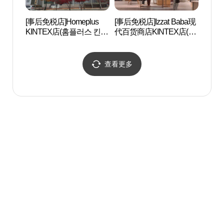
[事后免税店]Homeplus
[事后免税店]Izzat Baba现
京畿
KINTEX店(홈플러스 킨텍
代百货商店KINTEX店(아
(고양
스점)
이잗바바 현대백화점 킨
텍스점)
查看更多