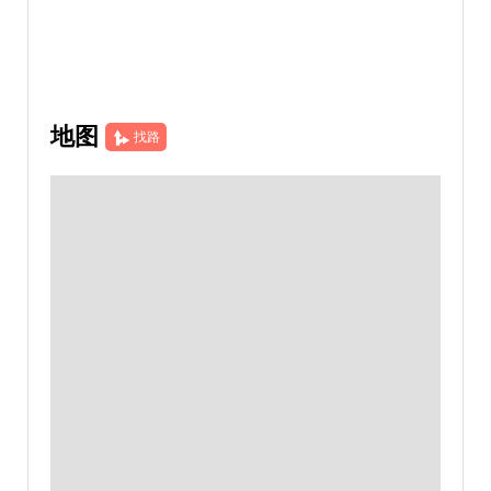
地图
找路