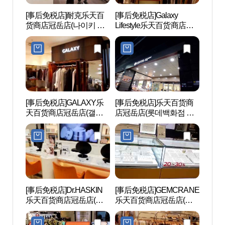
[事后免税店]耐克乐天百
[事后免税店]Galaxy
波拉美
货商店冠岳店(나이키 롯
Lifestyle乐天百货商店冠
데백화점 관악점)
岳店(갤럭시라이프스타
일 롯데백화점 관악점)
[事后免税店]GALAXY乐
[事后免税店]乐天百货商
首尔
天百货商店冠岳店(갤럭
店冠岳店(롯데백화점 관
（서울
시 롯데백화점 관악점)
악점)
타운
[事后免税店]Dr.HASKIN
[事后免税店]GEMCRANE
汝矣岛
乐天百货商店冠岳店(닥
乐天百货商店冠岳店(젬
의도
터하스킨 롯데백화점 관
크레인 롯데백화점 관악
악점)
점)