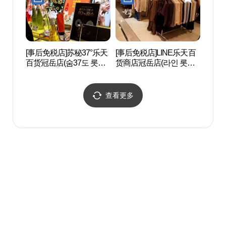
[事后免税店]苏秘37°乐天
[事后免税店]LINE乐天百
韩国杂
百货冠岳店(숨37도 롯데
货商店冠岳店(라인 롯데
지정보
백화점 관악점)
백화점 관악점)
查看更多