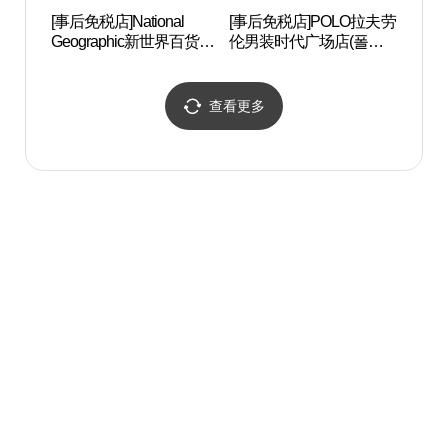
[事后免税店]National
[事后免税店]POLO拉夫劳
汝矣
Geographic新世界百货商
伦男装时代广场店(폴로
店时代广场店(내셔널지
랄프로렌 남성 타임스퀘
오그래픽 신세계백화점
어점)
타임스퀘어점)
查看更多