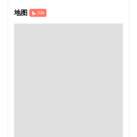
地图
找路