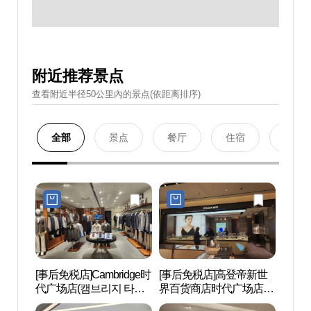
附近推荐景点
查看附近半径50公里內的景点(依距离排序)
全部
景点
餐厅
住宿
购物
[事后免税店]Cambridge时
[事后免税店]高登帝新世
N.Oli
代广场店(캠브리지 타임
界百货商店时代广场店
에스테
스퀘어점)
(골든듀 신세계백화점 타