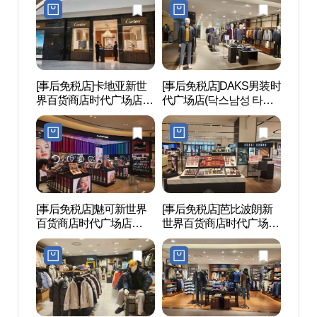
임스퀘어점)
[事后免税店]卡地亚新世
[事后免税店]DAKS男装时
Sea
界百货商店时代广场店
代广场店(닥스남성 타임
라 워
(까르띠에 신세계백화점
스퀘어점)
타임스퀘어점)
[事后免税店]魅可新世界
[事后免税店]芭比波朗新
KBS 
百货商店时代广场店
世界百货商店时代广场店
(MAC 신세계백화점 타임
(바비브라운 신세계백화
스퀘어점)
점 타임스퀘어점)