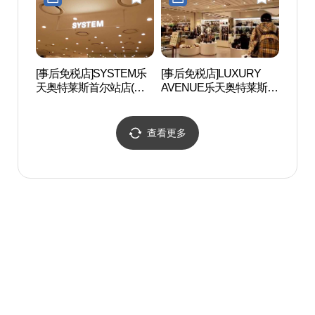
[事后免税店]SYSTEM乐
[事后免税店]LUXURY
崇礼门
天奥特莱斯首尔站店(시
AVENUE乐天奥特莱斯首
스템 롯데아울렛 서울역
尔站店(럭셔리에비뉴 롯
점)
데아울렛 서울역점)
查看更多