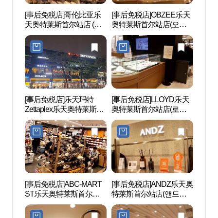
[事后免税店]哥伦比亚乐
[事后免税店]OBZEE乐天
观光列
天奥特莱斯首尔站店 (컬
奥特莱斯首尔站店(오브
(레일
럼비아 롯데서울역)
제 롯데아울렛 서울역점)
[事后免税店]乐天玛特
[事后免税店]LLOYD乐天
文化站
Zettaplex乐天奥特莱斯首
奥特莱斯首尔站店(로이
울 284
尔站店(롯데마트 제타플
드 롯데아울렛 서울역점)
렉스 롯데아울렛 서울역
점)
[事后免税店]ABC-MART
[事后免税店]ANDZ乐天奥
西小
ST乐天奥特莱斯首尔站
特莱斯首尔站店(앤드지
（서
店(ABC마트 ST 롯데아울
롯데아울렛 서울역점)
관）
렛 서울역점)