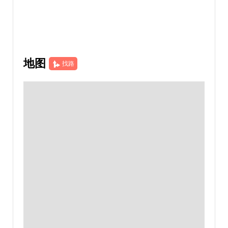
地图
找路