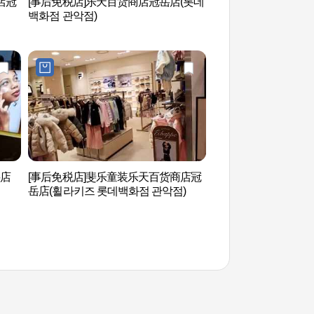
店冠
[事后免税店]乐天百货商店冠岳店(롯데
波拉美公园 (보라매
백화점 관악점)
岳店
[事后免税店]斐乐童装乐天百货商店冠
汝矣岛河口生态公园
岳店(휠라키즈 롯데백화점 관악점)
공원)