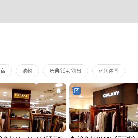
住宿
购物
庆典/活动/演出
休闲体育