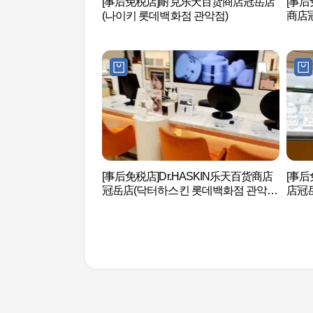
[事后免税店]耐克乐天百货商店冠岳店
[事后免
(나이키 롯데백화점 관악점)
商店
백화점
[事后免税店]Dr.HASKIN乐天百货商店
[事后
冠岳店(닥터하스킨 롯데백화점 관악
店冠
점)
점)