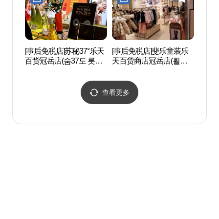
[事后免税店]苏秘37°乐天
[事后免税店]斐乐童装乐
韩国杂
百货冠岳店(숨37도 롯데
天百货商店冠岳店(휠라
지정보
백화점 관악점)
키즈 롯데백화점 관악점)
查看更多