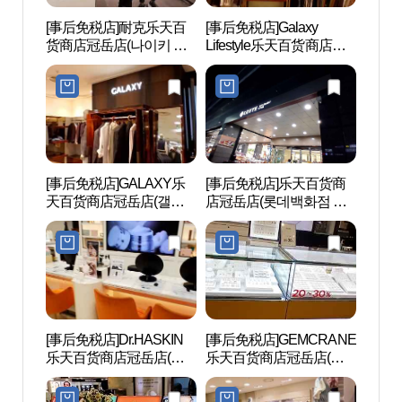
[事后免税店]耐克乐天百
[事后免税店]Galaxy
波拉美
货商店冠岳店(나이키 롯
Lifestyle乐天百货商店冠
데백화점 관악점)
岳店(갤럭시라이프스타
일 롯데백화점 관악점)
[事后免税店]GALAXY乐
[事后免税店]乐天百货商
首尔
天百货商店冠岳店(갤럭
店冠岳店(롯데백화점 관
（서울
시 롯데백화점 관악점)
악점)
타운
[事后免税店]Dr.HASKIN
[事后免税店]GEMCRANE
汝矣岛
乐天百货商店冠岳店(닥
乐天百货商店冠岳店(젬
의도
터하스킨 롯데백화점 관
크레인 롯데백화점 관악
악점)
점)