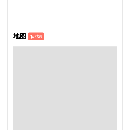
地图
找路