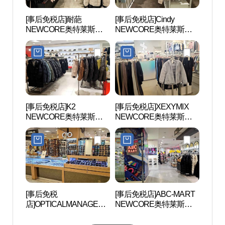
[事后免税店]耐葩
[事后免税店]Cindy
安养
NEWCORE奥特莱斯坪
NEWCORE奥特莱斯坪
공원
村店 (네파 뉴코아아울렛
村店 (신디 뉴코아아울렛
평촌점)
평촌점)
[事后免税店]K2
[事后免税店]XEXYMIX
三幕
NEWCORE奥特莱斯坪
NEWCORE奥特莱斯坪
村店 (K2 뉴코아아울렛 평
村店 (젝시믹스 뉴코아아
촌점)
울렛 평촌점)
[事后免税
[事后免税店]ABC-MART
稳稳舍
店]OPTICALMANAGER
NEWCORE奥特莱斯坪
NEWCORE奥特莱斯坪
村店 (ABC마트 ST 뉴코
村店 (안경매니져 뉴코아
아아울렛 평촌점)