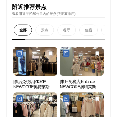
附近推荐景点
查看附近半径50公里內的景点(依距离排序)
全部
景点
餐厅
住宿
购物
[事后免税店]ZIOZIA
[事后免税店]Enfance
首尔大
NEWCORE奥特莱斯坪
NEWCORE奥特莱斯坪
대 관
村店 (지오지아 뉴코아아
村店 (앙팡스 뉴코아아울
울렛 평촌점)
렛 평촌점)