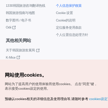
1330韩国旅游咨询翻译热线
个人信息保护政策
韩国旅游指南与地图
Cookie 设置
数字图书 / 电子书
Cookie的说明
Odii
定位服务使用条款
个人位置信息处理方针
其他相关网站
关于韩国旅游发展局
K-Mice
网站使用cookies。
网站为了提高用户的使用体验而使用cookies。
点击“同意"键，
表示接受cookies设定的使用。
Copyrights (c) 韩国旅游发展局版权所有
预确认cookies相关的详细信息及使用理由等,请随时参考
cookies设
如有相关疑问或建议，欢迎来信。
VISITKOREA官方邮箱