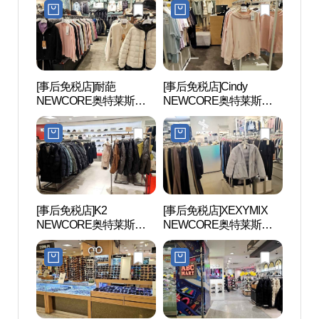
울렛 평촌점)
렛 평촌점)
[事后免税店]耐葩
[事后免税店]Cindy
安养
NEWCORE奥特莱斯坪
NEWCORE奥特莱斯坪
공원
村店 (네파 뉴코아아울렛
村店 (신디 뉴코아아울렛
평촌점)
평촌점)
[事后免税店]K2
[事后免税店]XEXYMIX
三幕
NEWCORE奥特莱斯坪
NEWCORE奥特莱斯坪
村店 (K2 뉴코아아울렛 평
村店 (젝시믹스 뉴코아아
촌점)
울렛 평촌점)