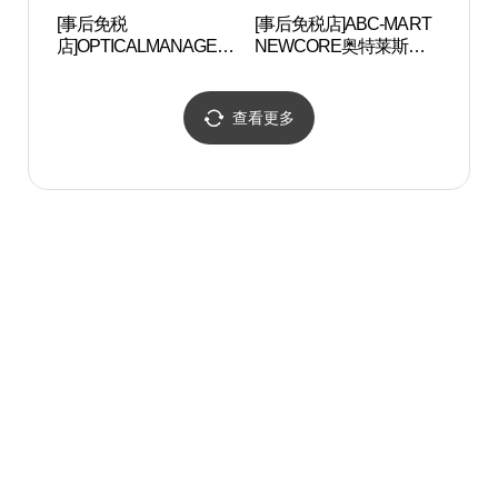
[事后免税
[事后免税店]ABC-MART
稳稳舍
店]OPTICALMANAGER
NEWCORE奥特莱斯坪
NEWCORE奥特莱斯坪
村店 (ABC마트 ST 뉴코
村店 (안경매니져 뉴코아
아아울렛 평촌점)
아울렛 평촌점)
查看更多