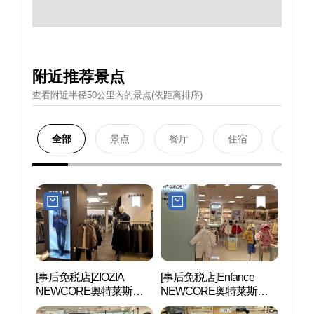
附近推荐景点
查看附近半径50公里內的景点(依距离排序)
全部
景点
餐厅
住宿
购物
[事后免税店]ZIOZIA
[事后免税店]Enfance
首尔大
NEWCORE奥特莱斯坪
NEWCORE奥特莱斯坪
대 관
村店 (지오지아 뉴코아아
村店 (앙팡스 뉴코아아울