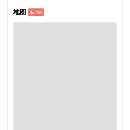
地图
找路