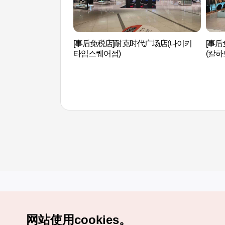
[事后免税店]耐克时代广场店(나이키
[事后
타임스퀘어점)
(칼하
网站使用cookies。