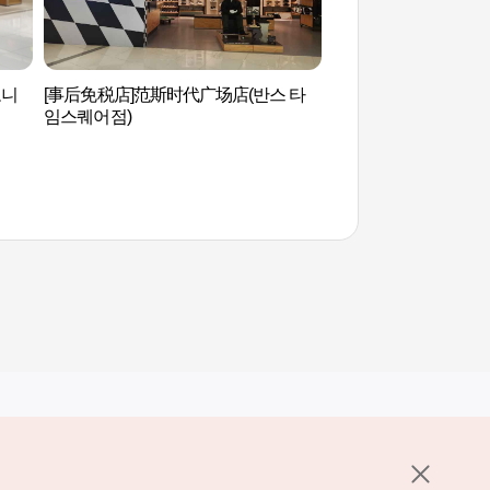
오니
[事后免税店]范斯时代广场店(반스 타
KBS ON (KBS 온)
임스퀘어점)
其他相关网站