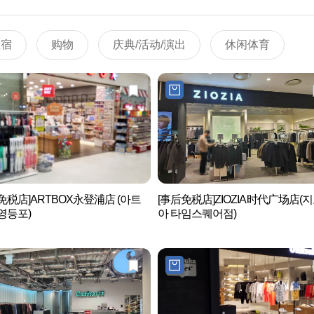
住宿
购物
庆典/活动/演出
休闲体育
免税店]ARTBOX永登浦店 (아트
[事后免税店]ZIOZIA时代广场店(
영등포)
아 타임스퀘어점)