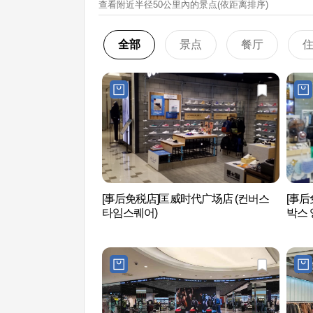
查看附近半径50公里內的景点(依距离排序)
全部
景点
餐厅
[事后免税店]匡威时代广场店 (컨버스
[事后
타임스퀘어)
박스 