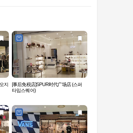
지오지
[事后免税店]SPUR时代广场店 (스퍼
N.Olive Esthetic
타임스퀘어)