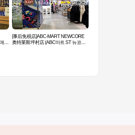
[事后免税店]ABC-MART NEWCORE
三幕寺（삼막사）
경매니
奥特莱斯坪村店 (ABC마트 ST 뉴코아
아울렛 평촌점)
其他相关网站