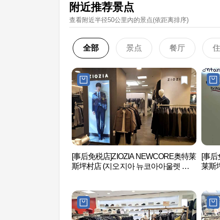
附近推荐景点
查看附近半径50公里內的景点(依距离排序)
全部
景点
餐厅
[事后免税店]ZIOZIA NEWCORE奥特莱
[事后
斯坪村店 (지오지아 뉴코아아울렛 평
莱斯坪
촌점)
촌점)