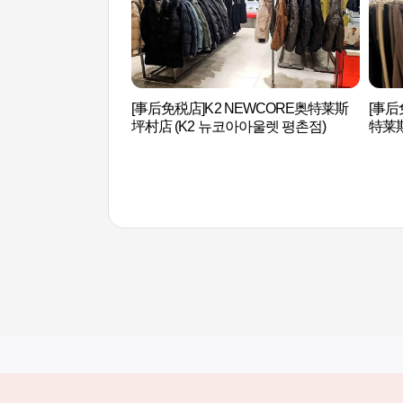
[事后免税店]K2 NEWCORE奥特莱斯
[事后
坪村店 (K2 뉴코아아울렛 평촌점)
特莱
평촌점