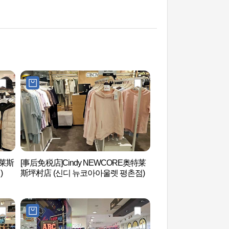
特莱斯
[事后免税店]Cindy NEWCORE奥特莱
首尔大冠岳树木园 (
)
斯坪村店 (신디 뉴코아아울렛 평촌점)
원)