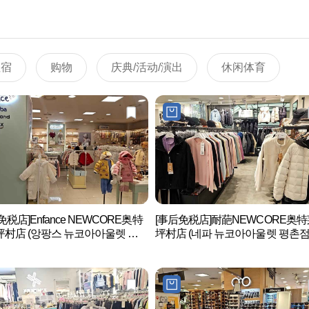
住宿
购物
庆典/活动/演出
休闲体育
免税店]Enfance NEWCORE奥特
[事后免税店]耐葩NEWCORE奥
村店 (앙팡스 뉴코아아울렛 평
坪村店 (네파 뉴코아아울렛 평촌점