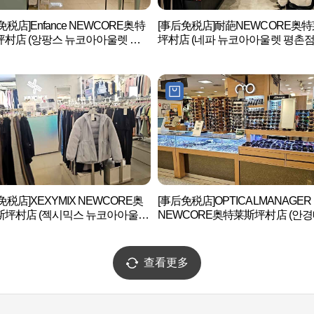
免税店]Enfance NEWCORE奥特
[事后免税店]耐葩NEWCORE奥
村店 (앙팡스 뉴코아아울렛 평
坪村店 (네파 뉴코아아울렛 평촌점
免税店]XEXYMIX NEWCORE奥
[事后免税店]OPTICALMANAGER
斯坪村店 (젝시믹스 뉴코아아울렛
NEWCORE奥特莱斯坪村店 (안
)
져 뉴코아아울렛 평촌점)
查看更多