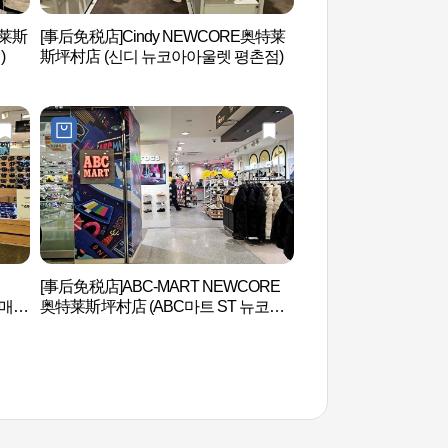
特莱斯
[事后免税店]Cindy NEWCORE奥特莱
首尔大冠岳树木园 (
)
斯坪村店 (신디 뉴코아아울렛 평촌점)
원)
[事后免税店]ABC-MART NEWCORE
三幕寺（삼막사）
경매니
奥特莱斯坪村店 (ABC마트 ST 뉴코아
아울렛 평촌점)