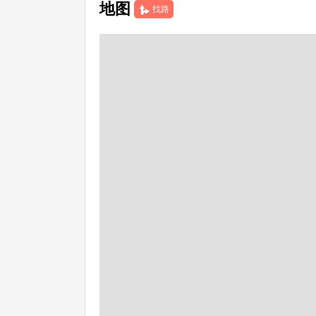
地图
找路