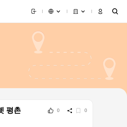
렛 평촌
0
0