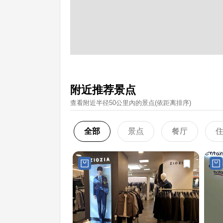
附近推荐景点
查看附近半径50公里內的景点(依距离排序)
全部
景点
餐厅