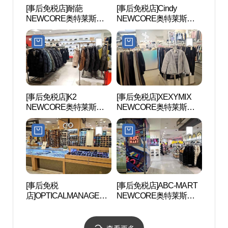
[事后免税店]耐葩
[事后免税店]Cindy
安养
NEWCORE奥特莱斯坪
NEWCORE奥特莱斯坪
공원
村店 (네파 뉴코아아울렛
村店 (신디 뉴코아아울렛
평촌점)
평촌점)
[事后免税店]K2
[事后免税店]XEXYMIX
三幕
NEWCORE奥特莱斯坪
NEWCORE奥特莱斯坪
村店 (K2 뉴코아아울렛 평
村店 (젝시믹스 뉴코아아
촌점)
울렛 평촌점)
[事后免税
[事后免税店]ABC-MART
稳稳舍
店]OPTICALMANAGER
NEWCORE奥特莱斯坪
NEWCORE奥特莱斯坪
村店 (ABC마트 ST 뉴코
村店 (안경매니져 뉴코아
아아울렛 평촌점)
아울렛 평촌점)