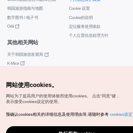
韩国旅游指南与地图
Cookie 设置
数字图书 / 电子书
Cookie的说明
Odii
定位服务使用条款
个人位置信息处理方针
其他相关网站
关于韩国旅游发展局
K-Mice
网站使用cookies。
网站为了提高用户的使用体验而使用cookies。
点击“同意"键，
表示接受cookies设定的使用。
Copyrights (c) 韩国旅游发展局版权所有
预确认cookies相关的详细信息及使用理由等,请随时参考
cookies设
如有相关疑问或建议，欢迎来信。
VISITKOREA官方邮箱
chnsim@knto.or.kr