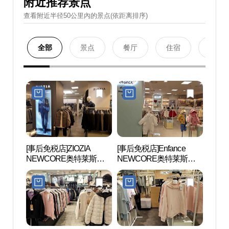
附近推荐景点
查看附近半径50公里內的景点(依距离排序)
全部
景点
餐厅
住宿
购物
[事后免税店]ZIOZIA
[事后免税店]Enfance
首尔大
NEWCORE奥特莱斯坪
NEWCORE奥特莱斯坪
대 관
村店 (지오지아 뉴코아아
村店 (앙팡스 뉴코아아울
울렛 평촌점)
렛 평촌점)