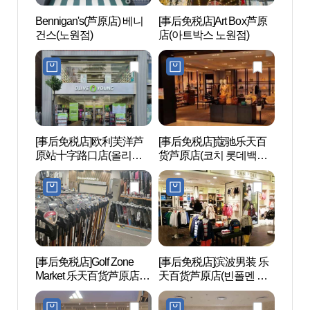
Bennigan's(芦原店) 베니
[事后免税店]Art Box芦原
首尔
건스(노원점)
店(아트박스 노원점)
（서
관）
[事后免税店]欧利芙洋芦
[事后免税店]蔻驰乐天百
多利博
原站十字路口店(올리브
货芦原店(코치 롯데백화
Mus
영 노원역사거리점)
점 노원점)
[事后免税店]Golf Zone
[事后免税店]滨波男装 乐
梧桐近
Market 乐天百货芦原店
天百货芦原店(빈폴멘 롯
공원)
(골프존마켓 롯데백화점
데백화점 노원점)
노원점)