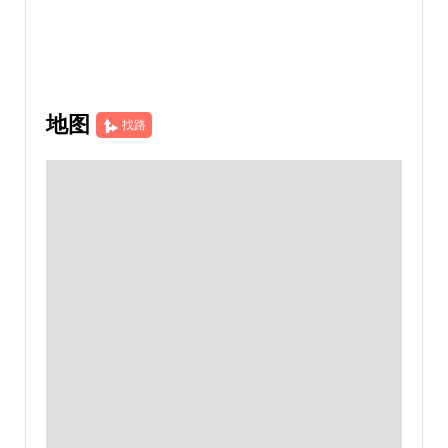
地图
找路