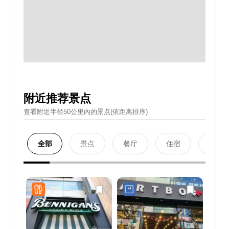
附近推荐景点
查看附近半径50公里內的景点(依距离排序)
全部
景点
餐厅
住宿
购物