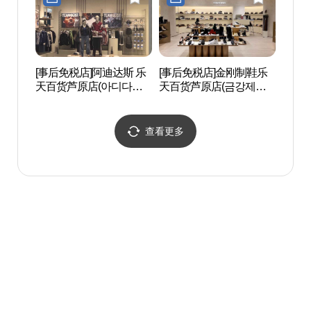
[事后免税店]阿迪达斯 乐
[事后免税店]金刚制鞋乐
水落山
天百货芦原店(아디다스
天百货芦原店(금강제화
퍼포먼스 롯데백화점 노
롯데백화점 노원점)
원점)
查看更多