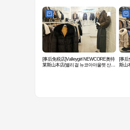
[事后免税店]Valleygirl NEWCORE奥特
[事后
莱斯山本店(밸리걸 뉴코아아울렛 산본
斯山本
점)