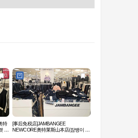
E奥特
[事后免税店]JAMBANGEE
铁道博物馆 (철도박
렛 산
NEWCORE奥特莱斯山本店(잠뱅이 뉴
코아아울렛 산본점)