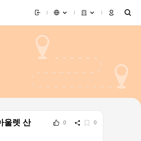
아울렛 산
0
0