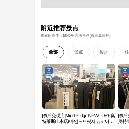
附近推荐景点
查看附近半径50公里內的景点(依距离排序)
全部
景点
餐厅
[事后免税店]Mind Bridge NEWCORE奥
[事后
特莱斯山本店(마인드브릿지 뉴코아아
奥特
울렛 산본점)
본점)