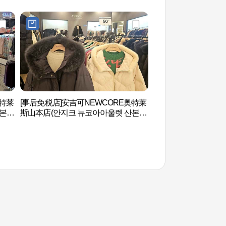
奥特莱
[事后免税店]安吉可NEWCORE奥特莱
白云湖(백운호수）
본
斯山本店(안지크 뉴코아아울렛 산본
점)