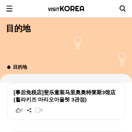
目的地
目的地
[事后免税店]斐乐童装马里奥奥特莱斯3馆店
(휠라키즈 마리오아울렛 3관점)
0
0