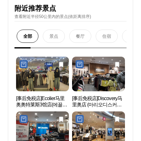
附近推荐景点
查看附近半径50公里內的景点(依距离排序)
全部
景点
餐厅
住宿
购物
[事后免税店]Ecolier马里
[事后免税店]Discovery马
Netm
奥奥特莱斯3馆店(에꼴리
里奥店 (마리오디스커버
마블
에 마리오아울렛 3관점)
리)