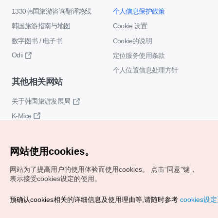
1330韩国旅游咨询翻译热线
个人信息保护政策
韩国旅游指南与地图
Cookie 设置
数字图书 / 电子书
Cookie的说明
Odii
定位服务使用条款
个人位置信息处理方针
其他相关网站
关于韩国旅游发展局
K-Mice
网站使用cookies。
网站为了提高用户的使用体验而使用cookies。
点击“同意"键，
表示接受cookies设定的使用。
Copyrights (c) 韩国旅游发展局版权所有
预确认cookies相关的详细信息及使用理由等,请随时参考
cookies设
如有相关疑问或建议，欢迎来信。
VISITKOREA官方邮箱