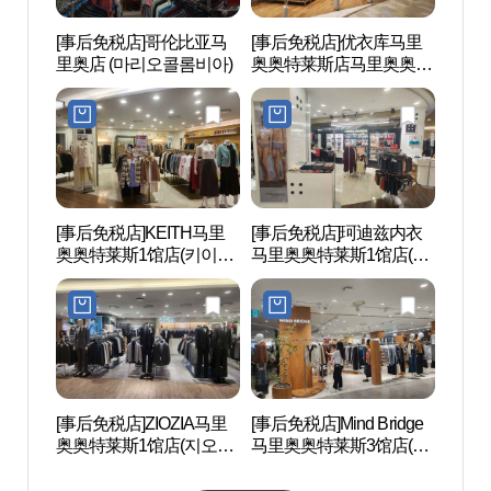
[事后免税店]哥伦比亚马
[事后免税店]优衣库马里
云山
里奥店 (마리오콜롬비아)
奥奥特莱斯店马里奥奥特
自然
莱斯3馆店(유니클로 마리
림욕장
오아울렛 3관점)
공원)
[事后免税店]KEITH马里
[事后免税店]珂迪兹内衣
道德山
奥奥特莱斯1馆店(키이스
马里奥奥特莱斯1馆店(코
다리)
마리오아울렛 1관점)
데즈컴바인이너웨어 마
리오아울렛 1관점)
[事后免税店]ZIOZIA马里
[事后免税店]Mind Bridge
波拉美
奥奥特莱斯1馆店(지오지
马里奥奥特莱斯3馆店(마
매안전
아 마리오아울렛 1관점)
인드브릿지 마리오아울
렛 3관점)