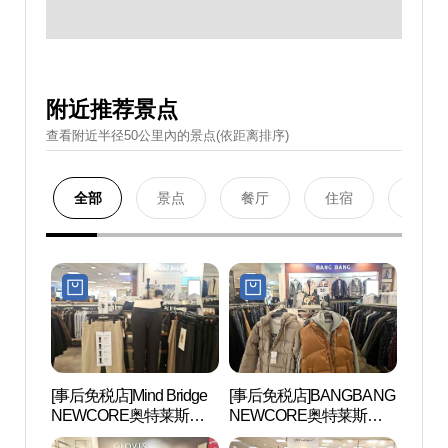
附近推荐景点
查看附近半径50公里內的景点(依距离排序)
全部
景点
餐厅
住宿
购物
[事后免税店]Mind Bridge
[事后免税店]BANGBANG
铁道博
NEWCORE奥特莱斯山
NEWCORE奥特莱斯山
本店(마인드브릿지 뉴코
本店(뱅뱅 뉴코아아울렛