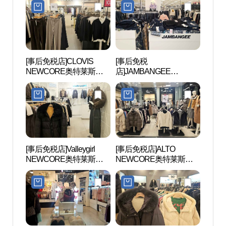
아아울렛 산본점)
산본점)
[事后免税店]CLOVIS
[事后免税
首尔大
NEWCORE奥特莱斯山
店]JAMBANGEE
대 관
本店(클라비스 뉴코아아
NEWCORE奥特莱斯山
울렛 산본점)
本店(잠뱅이 뉴코아아울
렛 산본점)
[事后免税店]Valleygirl
[事后免税店]ALTO
白云
NEWCORE奥特莱斯山
NEWCORE奥特莱斯山
本店(밸리걸 뉴코아아울
本店(알토 뉴코아아울렛
렛 산본점)
산본점)