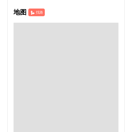
地图
找路