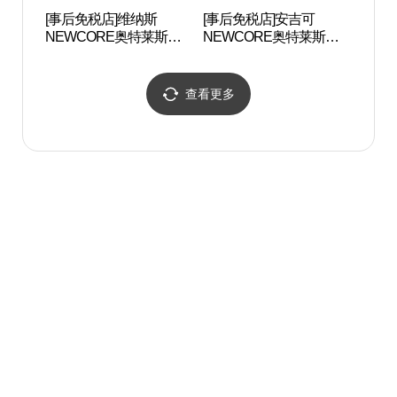
[事后免税店]维纳斯
[事后免税店]安吉可
四季
NEWCORE奥特莱斯山
NEWCORE奥特莱斯山
링팜
本店(비너스 뉴코아아울
本店(안지크 뉴코아아울
렛 산본점)
렛 산본점)
查看更多