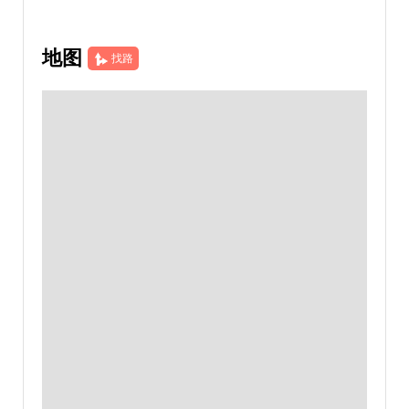
地图
找路