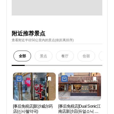
附近推荐景点
查看附近半径50公里內的景点(依距离排序)
全部
景点
餐厅
住宿
购物
[事后免税店]新沙威尔药
[事后免税店]Dual Sonic江
Hema
店(신사웰약국)
南店新沙店(듀얼소닉 강
오)