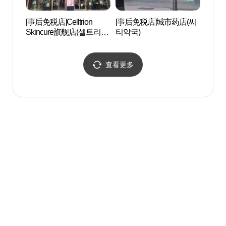
[事后免税店]Celltrion
[事后免税店]城市药店(씨
新沙洞
Skincure旗舰店(셀트리온
티약국)
로수길
스킨큐어 플래그십스토
어)
查看更多