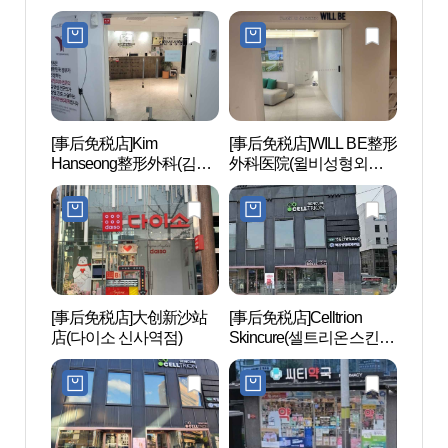
남신사점)
[事后免税店]Kim
[事后免税店]WILL BE整形
林荫树
Hanseong整形外科(김한
外科医院(윌비성형외과
Mas
성성형외과의원)
의원)
(구, 
[事后免税店]大创新沙站
[事后免税店]Celltrion
后SPA
店(다이소 신사역점)
Skincure(셀트리온스킨큐
어)