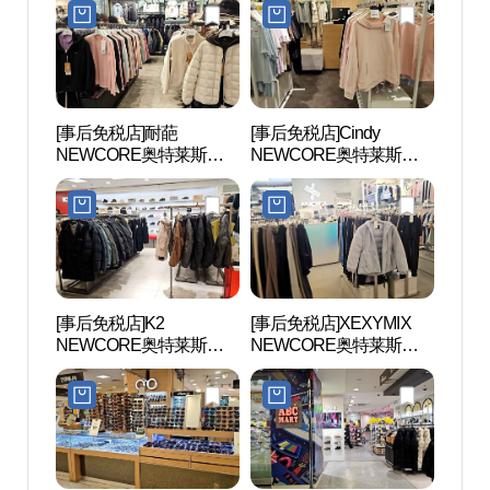
울렛 평촌점)
렛 평촌점)
[事后免税店]耐葩
[事后免税店]Cindy
安养
NEWCORE奥特莱斯坪
NEWCORE奥特莱斯坪
공원
村店 (네파 뉴코아아울렛
村店 (신디 뉴코아아울렛
평촌점)
평촌점)
[事后免税店]K2
[事后免税店]XEXYMIX
三幕
NEWCORE奥特莱斯坪
NEWCORE奥特莱斯坪
村店 (K2 뉴코아아울렛 평
村店 (젝시믹스 뉴코아아
촌점)
울렛 평촌점)