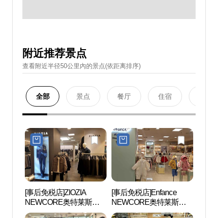
附近推荐景点
查看附近半径50公里內的景点(依距离排序)
全部
景点
餐厅
住宿
购物
[事后免税店]ZIOZIA
[事后免税店]Enfance
首尔大
NEWCORE奥特莱斯坪
NEWCORE奥特莱斯坪
대 관
村店 (지오지아 뉴코아아
村店 (앙팡스 뉴코아아울