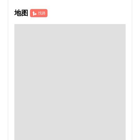
地图
找路