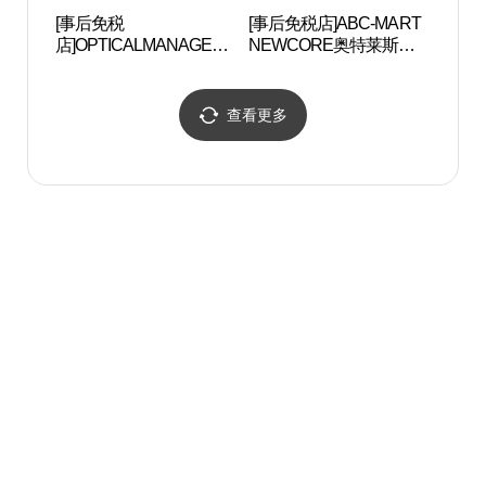
[事后免税
[事后免税店]ABC-MART
稳稳舍
店]OPTICALMANAGER
NEWCORE奥特莱斯坪
NEWCORE奥特莱斯坪
村店 (ABC마트 ST 뉴코
村店 (안경매니져 뉴코아
아아울렛 평촌점)
아울렛 평촌점)
查看更多