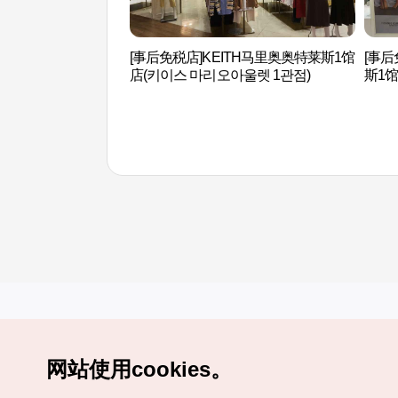
[事后免税店]KEITH马里奥奥特莱斯1馆
[事
店(키이스 마리오아울렛 1관점)
斯1
오아울
网站使用cookies。
Copyrights (c) 韩国旅游发展局版权所有