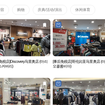
住宿
购物
庆典/活动/演出
休闲体育
免税店]Discovery马里奥店 (마리
[事后免税店]哥伦比亚马里奥店 (
스커버리)
오콜롬비아)