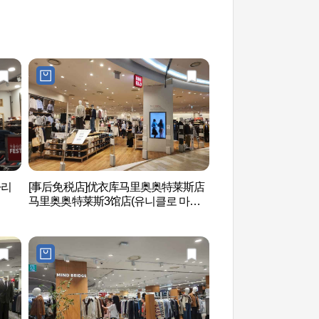
마리
[事后免税店]优衣库马里奥奥特莱斯店
Netmarble游戏
马里奥奥特莱斯3馆店(유니클로 마리
관)
오아울렛 3관점)