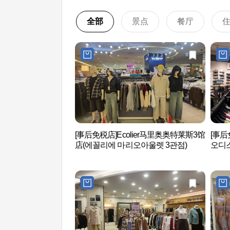
全部
景点
餐厅
[事后免税店]Ecolier马里奥奥特莱斯3馆
[事后
店(에꼴리에 마리오아울렛 3관점)
오디