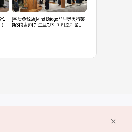
斯1
[事后免税店]Mind Bridge马里奥奥特莱
道德山索桥(도덕산 
)
斯3馆店(마인드브릿지 마리오아울렛 3
관점)
其他相关网站
关于韩国旅游发展局