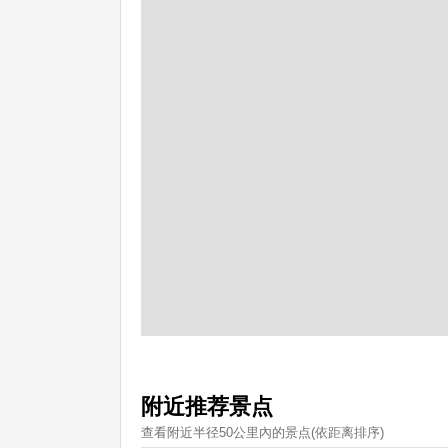
附近推荐景点
查看附近半径50公里內的景点(依距离排序)