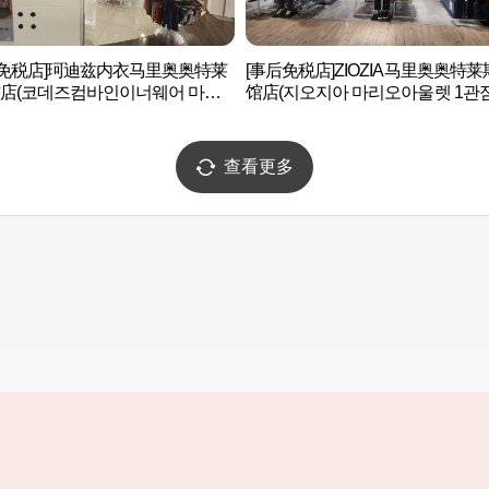
后免税店]珂迪兹内衣马里奥奥特莱
[事后免税店]ZIOZIA马里奥奥特莱
馆店(코데즈컴바인이너웨어 마리
馆店(지오지아 마리오아울렛 1관점
렛 1관점)
查看更多
实用信息
服务
韩国旅游发展局手机应用程序
服务条款