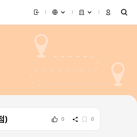
점)
0
0