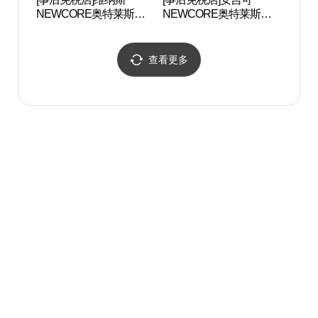
NEWCORE奥特莱斯山
NEWCORE奥特莱斯山
링팜
本店(비너스 뉴코아아울
本店(안지크 뉴코아아울
렛 산본점)
렛 산본점)
查看更多