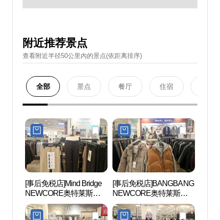
附近推荐景点
查看附近半径50公里內的景点(依距离排序)
全部
景点
餐厅
住宿
购物
[事后免税店]Mind Bridge
[事后免税店]BANGBANG
铁道博
NEWCORE奥特莱斯山
NEWCORE奥特莱斯山
本店(마인드브릿지 뉴코
本店(뱅뱅 뉴코아아울렛
아아울렛 산본점)
산본점)