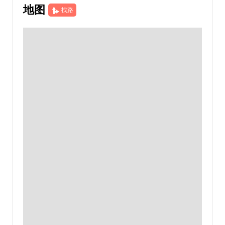
地图
找路