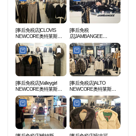
[事后免税店]CLOVIS
[事后免税
首尔大
NEWCORE奥特莱斯山
店]JAMBANGEE
대 관
本店(클라비스 뉴코아아
NEWCORE奥特莱斯山
울렛 산본점)
本店(잠뱅이 뉴코아아울
렛 산본점)
[事后免税店]Valleygirl
[事后免税店]ALTO
白云
NEWCORE奥特莱斯山
NEWCORE奥特莱斯山
本店(밸리걸 뉴코아아울
本店(알토 뉴코아아울렛
렛 산본점)
산본점)
[事后免税店]维纳斯
[事后免税店]安吉可
四季