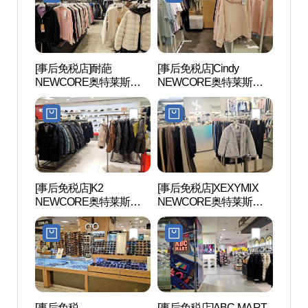
[事后免税店]耐葩
[事后免税店]Cindy
安养
NEWCORE奥特莱斯坪
NEWCORE奥特莱斯坪
공원
村店 (네파 뉴코아아울렛
村店 (신디 뉴코아아울렛
평촌점)
평촌점)
[事后免税店]K2
[事后免税店]XEXYMIX
三幕
NEWCORE奥特莱斯坪
NEWCORE奥特莱斯坪
村店 (K2 뉴코아아울렛 평
村店 (젝시믹스 뉴코아아
촌점)
울렛 평촌점)
[事后免税
[事后免税店]ABC-MART
稳稳舍