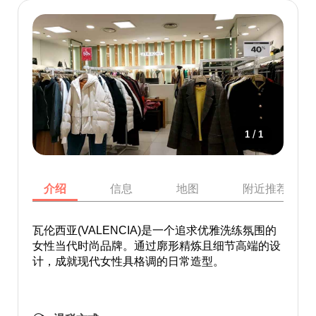
/
1
1
介绍
信息
地图
附近推荐景点
瓦伦西亚(VALENCIA)是一个追求优雅洗练氛围的
女性当代时尚品牌。通过廓形精炼且细节高端的设
计，成就现代女性具格调的日常造型。