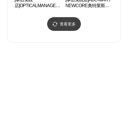
店]OPTICALMANAGER
NEWCORE奥特莱斯坪
NEWCORE奥特莱斯坪
村店 (ABC마트 ST 뉴코
村店 (안경매니져 뉴코아
아아울렛 평촌점)
아울렛 평촌점)
查看更多