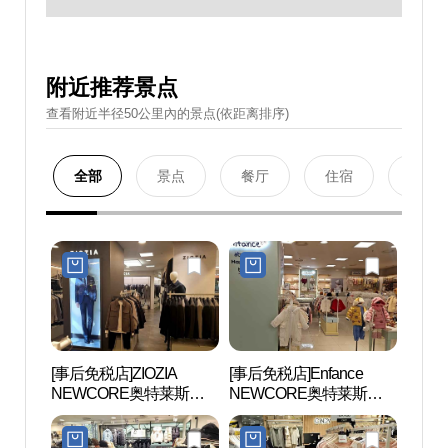
附近推荐景点
查看附近半径50公里內的景点(依距离排序)
全部
景点
餐厅
住宿
购物
[事后免税店]ZIOZIA
[事后免税店]Enfance
首尔大
NEWCORE奥特莱斯坪
NEWCORE奥特莱斯坪
대 관
村店 (지오지아 뉴코아아
村店 (앙팡스 뉴코아아울
울렛 평촌점)
렛 평촌점)