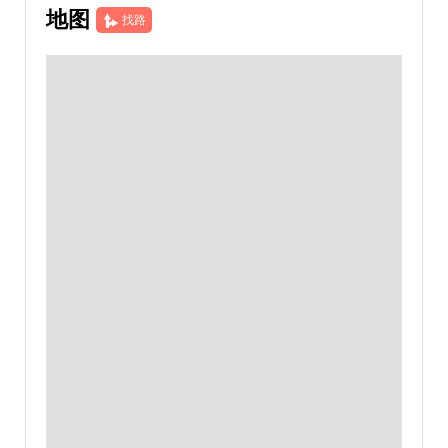
地图
找路