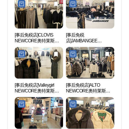
아아울렛 산본점)
산본점)
[事后免税店]CLOVIS
[事后免税
首尔大
NEWCORE奥特莱斯山
店]JAMBANGEE
대 관
本店(클라비스 뉴코아아
NEWCORE奥特莱斯山
울렛 산본점)
本店(잠뱅이 뉴코아아울
렛 산본점)
[事后免税店]Valleygirl
[事后免税店]ALTO
白云
NEWCORE奥特莱斯山
NEWCORE奥特莱斯山
本店(밸리걸 뉴코아아울
本店(알토 뉴코아아울렛
렛 산본점)
산본점)