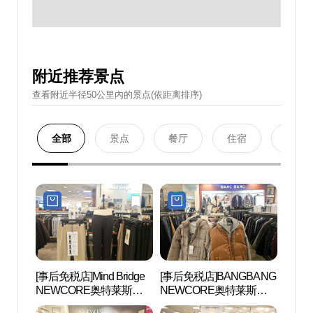
附近推荐景点
查看附近半径50公里內的景点(依距离排序)
全部
景点
餐厅
住宿
购物
[事后免税店]Mind Bridge
[事后免税店]BANGBANG
铁道博
NEWCORE奥特莱斯山
NEWCORE奥特莱斯山
本店(마인드브릿지 뉴코
本店(뱅뱅 뉴코아아울렛