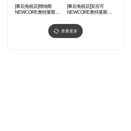
[事后免税店]维纳斯
[事后免税店]安吉可
四季
NEWCORE奥特莱斯山
NEWCORE奥特莱斯山
링팜
本店(비너스 뉴코아아울
本店(안지크 뉴코아아울
렛 산본점)
렛 산본점)
查看更多