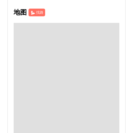
地图
找路