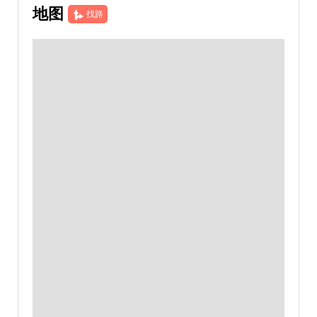
地图
找路