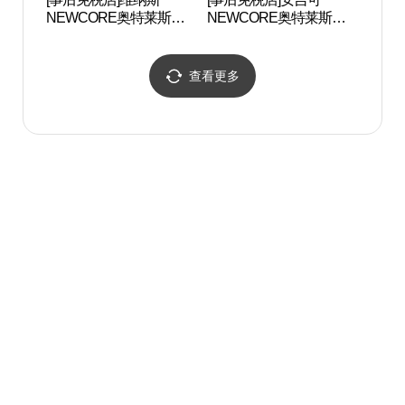
NEWCORE奥特莱斯山
NEWCORE奥特莱斯山
링팜
本店(비너스 뉴코아아울
本店(안지크 뉴코아아울
렛 산본점)
렛 산본점)
查看更多