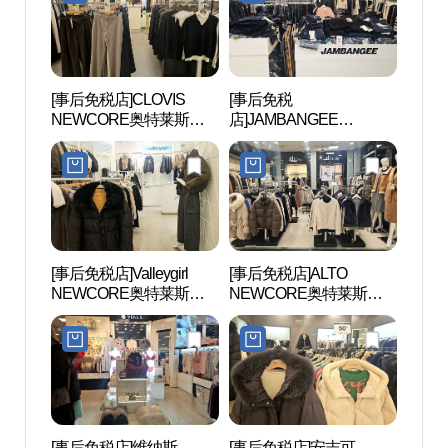
[事后免税店]CLOVIS
[事后免税
首尔大
NEWCORE奥特莱斯山
店]JAMBANGEE
대 관
本店(클라비스 뉴코아아
NEWCORE奥特莱斯山
울렛 산본점)
本店(잠뱅이 뉴코아아울
렛 산본점)
[事后免税店]Valleygirl
[事后免税店]ALTO
白云
NEWCORE奥特莱斯山
NEWCORE奥特莱斯山
本店(밸리걸 뉴코아아울
本店(알토 뉴코아아울렛
렛 산본점)
산본점)
[事后免税店]维纳斯
[事后免税店]安吉可
四季