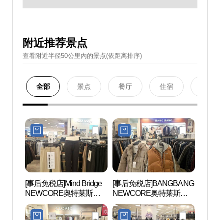
附近推荐景点
查看附近半径50公里內的景点(依距离排序)
全部
景点
餐厅
住宿
购物
[事后免税店]Mind Bridge
[事后免税店]BANGBANG
铁道博
NEWCORE奥特莱斯山
NEWCORE奥特莱斯山
本店(마인드브릿지 뉴코
本店(뱅뱅 뉴코아아울렛
아아울렛 산본점)
산본점)