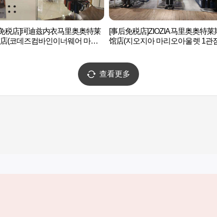
后免税店]珂迪兹内衣马里奥奥特莱
[事后免税店]ZIOZIA马里奥奥特莱
馆店(코데즈컴바인이너웨어 마리
馆店(지오지아 마리오아울렛 1관점
렛 1관점)
查看更多
实用信息
服务
韩国旅游发展局手机应用程序
服务条款