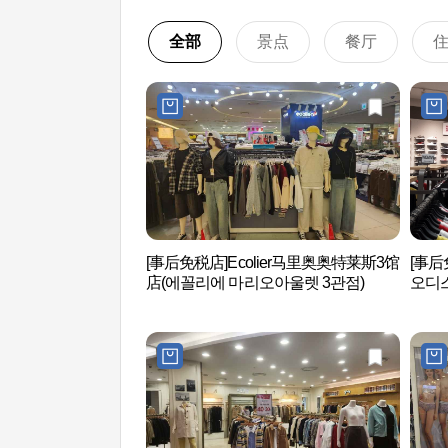
全部
景点
餐厅
[事后免税店]Ecolier马里奥奥特莱斯3馆
[事后
店(에꼴리에 마리오아울렛 3관점)
오디