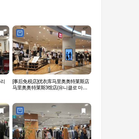
마리
[事后免税店]优衣库马里奥奥特莱斯店
Netmarble游戏
马里奥奥特莱斯3馆店(유니클로 마리
관)
오아울렛 3관점)