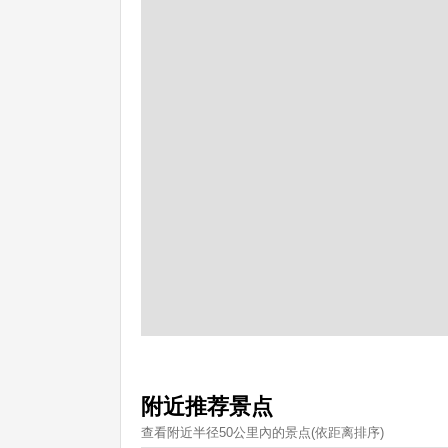
附近推荐景点
查看附近半径50公里內的景点(依距离排序)