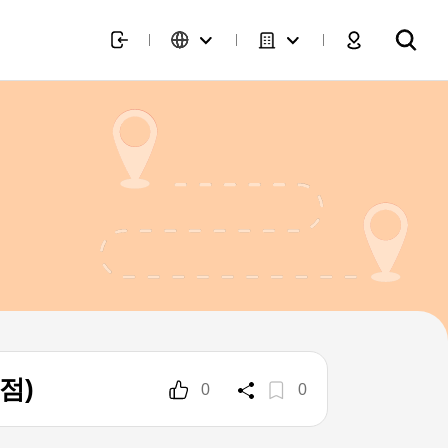
점)
0
0