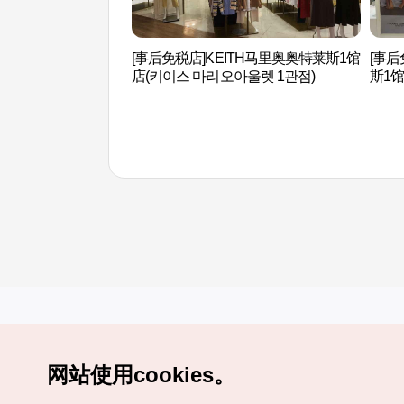
[事后免税店]KEITH马里奥奥特莱斯1馆
[事
店(키이스 마리오아울렛 1관점)
斯1
오아울
网站使用cookies。
Copyrights (c) 韩国旅游发展局版权所有