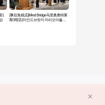
斯1
[事后免税店]Mind Bridge马里奥奥特莱
道德山索桥(도덕산 
)
斯3馆店(마인드브릿지 마리오아울렛 3
관점)
其他相关网站
关于韩国旅游发展局