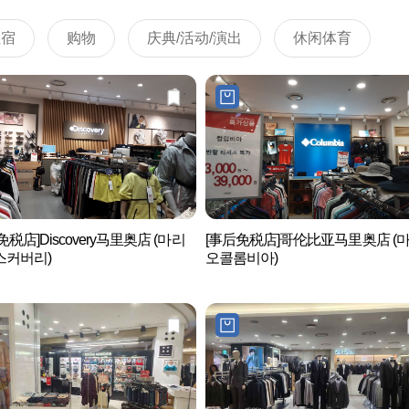
住宿
购物
庆典/活动/演出
休闲体育
免税店]Discovery马里奥店 (마리
[事后免税店]哥伦比亚马里奥店 (
스커버리)
오콜롬비아)