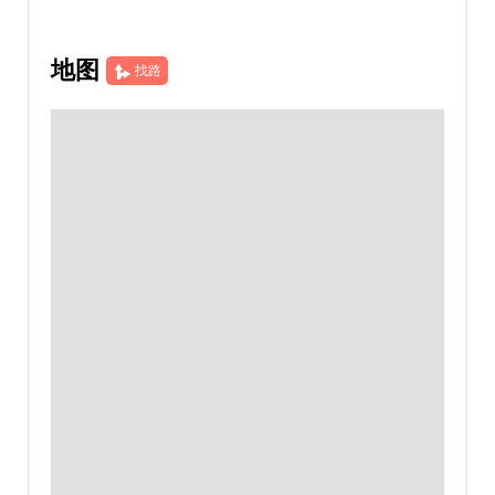
地图
找路