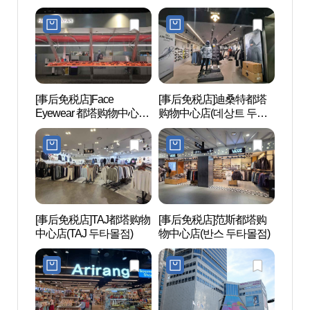
브랜드 두타몰점)
몰점)
[事后免税店]Face
[事后免税店]迪桑特都塔
东大门
Eyewear 都塔购物中心店
购物中心店(데상트 두타
대문디
(페이스아이웨어 윙크 두
몰점)
타몰점)
[事后免税店]TAJ都塔购物
[事后免税店]范斯都塔购
东大门
中心店(TAJ 두타몰점)
物中心店(반스 두타몰점)
대문디