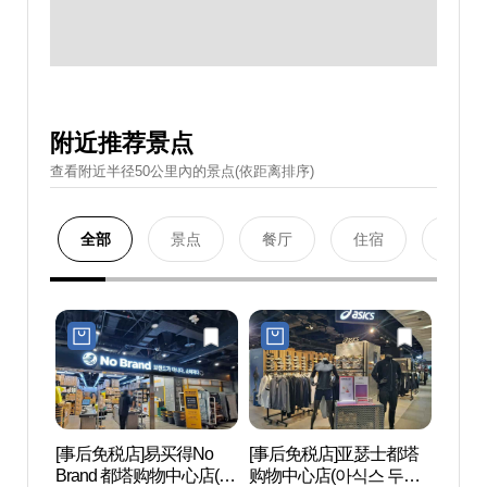
附近推荐景点
查看附近半径50公里內的景点(依距离排序)
全部
景点
餐厅
住宿
购物
[事后免税店]易买得No
[事后免税店]亚瑟士都塔
清溪
Brand 都塔购物中心店(노
购物中心店(아식스 두타
(청계