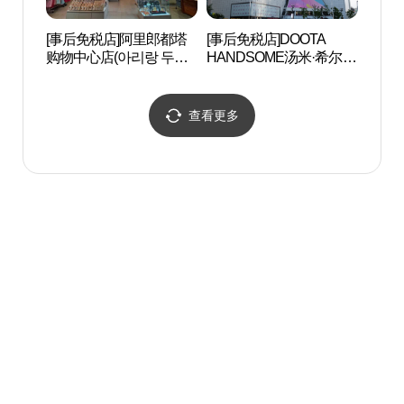
[事后免税店]阿里郎都塔
[事后免税店]DOOTA
首尔
购物中心店(아리랑 두타
HANDSOME汤米·希尔费
（서울
몰점)
格 (한섬 타미힐피거 두타)
골목
查看更多