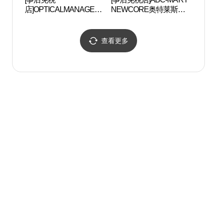
店]OPTICALMANAGER
NEWCORE奥特莱斯坪
NEWCORE奥特莱斯坪
村店 (ABC마트 ST 뉴코
村店 (안경매니져 뉴코아
아아울렛 평촌점)
아울렛 평촌점)
查看更多