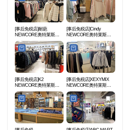
[事后免税店]耐葩
[事后免税店]Cindy
安养
NEWCORE奥特莱斯坪
NEWCORE奥特莱斯坪
공원
村店 (네파 뉴코아아울렛
村店 (신디 뉴코아아울렛
평촌점)
평촌점)
[事后免税店]K2
[事后免税店]XEXYMIX
三幕
NEWCORE奥特莱斯坪
NEWCORE奥特莱斯坪
村店 (K2 뉴코아아울렛 평
村店 (젝시믹스 뉴코아아
촌점)
울렛 평촌점)
[事后免税
[事后免税店]ABC-MART
稳稳舍