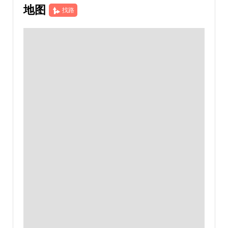
地图
找路