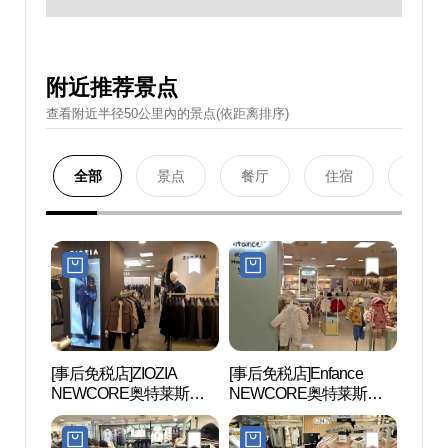
附近推荐景点
查看附近半径50公里內的景点(依距离排序)
全部
景点
餐厅
住宿
购物
[事后免税店]ZIOZIA
[事后免税店]Enfance
首尔大
NEWCORE奥特莱斯坪
NEWCORE奥特莱斯坪
대 관
村店 (지오지아 뉴코아아
村店 (앙팡스 뉴코아아울
울렛 평촌점)
렛 평촌점)