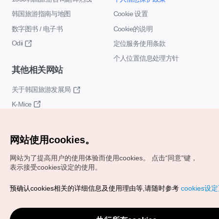
韩国旅游指南与地图
Cookie 设置
数字图书 / 电子书
Cookie的说明
Odii
定位服务使用条款
个人位置信息处理方针
其他相关网站
关于韩国旅游发展局
K-Mice
网站使用cookies。
网站为了提高用户的使用体验而使用cookies。
点击“同意"键，
表示接受cookies设定的使用。
Copyrights (c) 韩国旅游发展局版权所有
预确认cookies相关的详细信息及使用理由等,请随时参考
cookies设
如有相关疑问或建议，欢迎来信。
VISITKOREA官方邮箱
chnsim@knto.or.kr