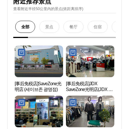
附近推荐景点
查看附近半径50公里內的景点(依距离排序)
全部
景点
餐厅
住宿
购物
[事后免税店]SaveZone光
[事后免税店]JDX
光明
明店 (세이브존 광명점)
SaveZone光明店(JDX 세
민체
이브존 광명점)