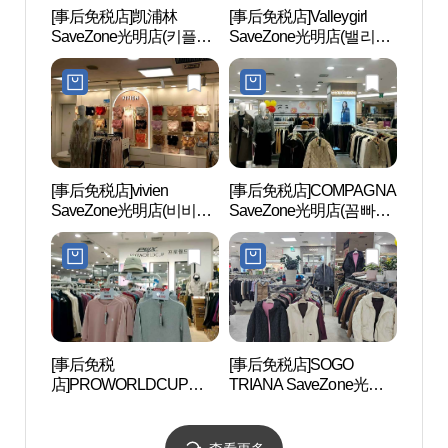
[事后免税店]凯浦林
[事后免税店]Valleygirl
云山
SaveZone光明店(키플링
SaveZone光明店(밸리걸
自然
세이브존 광명점)
세이브존 광명점)
림욕장
공원)
[事后免税店]vivien
[事后免税店]COMPAGNA
高尺天
SaveZone光明店(비비안
SaveZone光明店(꼼빠니
이돔)
세이브존 광명점)
아 세이브존 광명점)
[事后免税
[事后免税店]SOGO
D-CU
店]PROWORLDCUP
TRIANA SaveZone光明
CEN
SaveZone光明店(프로월
店(SOGO트리아나 세이
터）
드컵 세이브존 광명점)
브존 광명점)