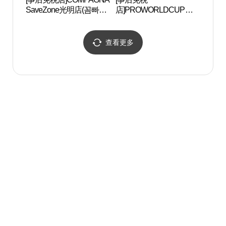
SaveZone光明店(꼼빠니
店]PROWORLDCUP
CEN
아 세이브존 광명점)
SaveZone光明店(프로월
터）
드컵 세이브존 광명점)
查看更多