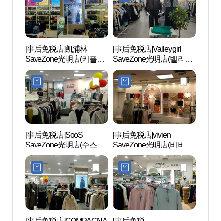
[事后免税店]凯浦林
[事后免税店]Valleygirl
云山
SaveZone光明店(키플링
SaveZone光明店(밸리걸
自然
세이브존 광명점)
세이브존 광명점)
림욕장
공원)
[事后免税店]SooS
[事后免税店]vivien
高尺天
SaveZone光明店(수스 세
SaveZone光明店(비비안
이돔)
이브존 광명점)
세이브존 광명점)
[事后免税店]COMPAGNA
[事后免税
D-CU