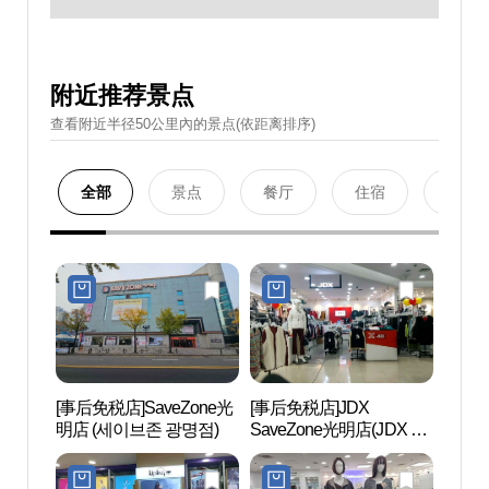
附近推荐景点
查看附近半径50公里內的景点(依距离排序)
全部
景点
餐厅
住宿
购物
[事后免税店]SaveZone光
[事后免税店]JDX
光明
明店 (세이브존 광명점)
SaveZone光明店(JDX 세
민체
이브존 광명점)