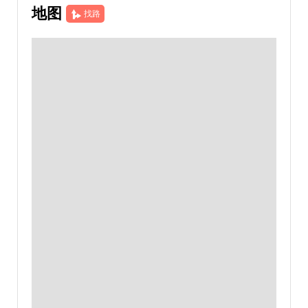
地图
找路