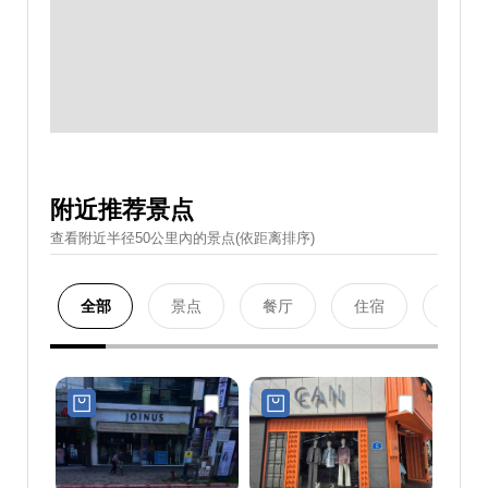
附近推荐景点
查看附近半径50公里內的景点(依距离排序)
全部
景点
餐厅
住宿
购物