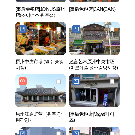
[事后免税店]JOINUS原州
[事后免税店]CAN(CAN)
原州
店(조이너스 원주점)
원감
原州中央市场 (원주 중앙
迷宫艺术原州中央市场
朴景利
시장)
(미로예술 원주중앙시장)
문학공
原州江原监营（원주 강
[事后免税店]Mays(메이
国立
원감영）
즈)
(原州
양림(