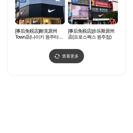
[事后免税店]耐克原州
[事后免税店]步乐斯原州
龟龙寺
Town店(나이키 원주타운
店(프로스펙스 원주점)
점)
查看更多