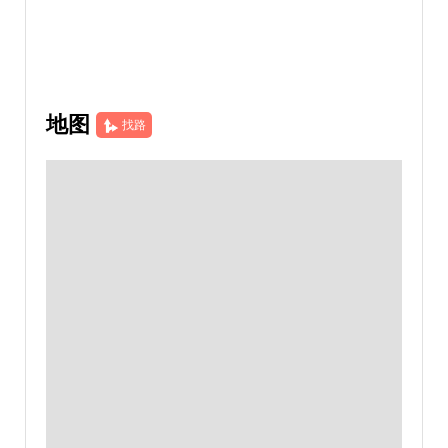
地图
找路