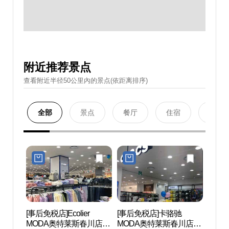
附近推荐景点
查看附近半径50公里內的景点(依距离排序)
全部
景点
餐厅
住宿
购物
[事后免税店]Ecolier
[事后免税店]卡骆驰
Mom
MODA奥特莱斯春川店
MODA奥特莱斯春川店
장 몸