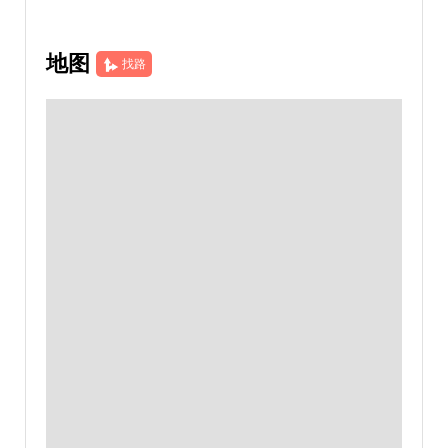
地图
找路