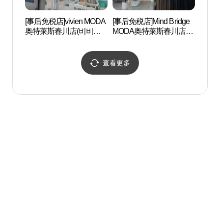
[事后免税店]vivien MODA
[事后免税店]Mind Bridge
春川市
奥特莱斯春川店(비비안
MODA奥特莱斯春川店
모다아울렛 춘천점)
(마인드브릿지 모다아울
렛 춘천점)
查看更多