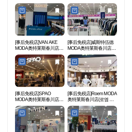
(에꼴리에 모다아울렛 춘
(크록스 모다아울렛 춘천
천점)
점)
[事后免税店]VAN AKE
[事后免税店]威斯特伍德
孔之
MODA奥特莱斯春川店
MODA奥特莱斯春川店
원지)
(반에이크 모다아울렛 춘
(웨스트우드 모다아울렛
천점)
춘천점)
[事后免税店]SPAO
[事后免税店]Roem MODA
春川
MODA奥特莱斯春川店
奥特莱斯春川店(로엠 모
(춘천
(스파오 모다아울렛 춘천
다아울렛 춘천점)
점)