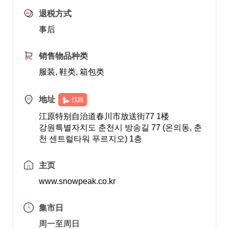
退税方式
事后
销售物品种类
服装, 鞋类, 箱包类
地址
找路
江原特别自治道春川市放送街77 1楼
강원특별자치도 춘천시 방송길 77 (온의동, 춘
천 센트럴타워 푸르지오) 1층
主页
www.snowpeak.co.kr
集市日
周一至周日