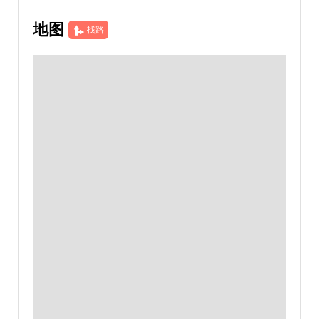
地图
找路