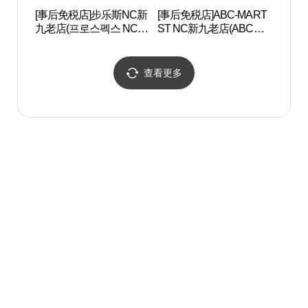
[事后免税店]步乐斯NC新
[事后免税店]ABC-MART
Artr
九老店(프로스펙스 NC 신
ST NC新九老店(ABC마
구로점)
트 ST NC 신구로점)
查看更多