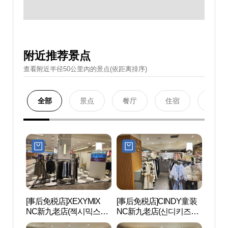
附近推荐景点
查看附近半径50公里內的景点(依距离排序)
全部
景点
餐厅
住宿
购物
[事后免税店]XEXYMIX
[事后免税店]CINDY童装
D-CU
NC新九老店(젝시믹스
NC新九老店(신디키즈
CEN
NC 신구로점)
NC 신구로점)
터）