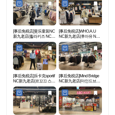
[事后免税店]斐乐童装NC
[事后免税店]WHO.A.U
文来创
新九老店(휠라키즈 NC 신
NC新九老店(후아유 NC
구로점)
신구로점)
[事后免税店]乐卡克sportif
[事后免税店]Mind Bridge
Sea
NC新九老店(르꼬끄 스포
NC新九老店(마인드브릿
라 워
르티브 NC 신구로점)
지 NC 신구로점)