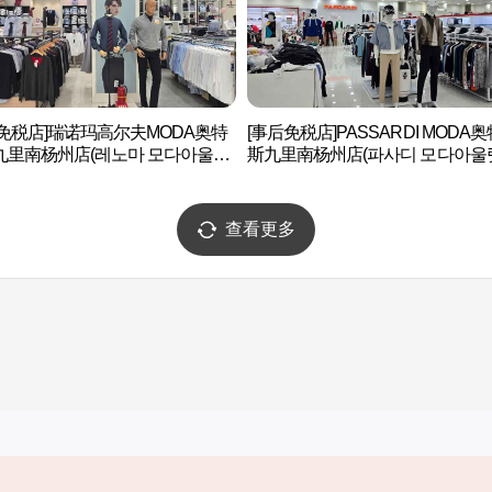
后免税店]瑞诺玛高尔夫MODA奥特
[事后免税店]PASSARDI MODA
九里南杨州店(레노마 모다아울렛
斯九里南杨州店(파사디 모다아울
남양주점)
리남양주점)
查看更多
实用信息
服务