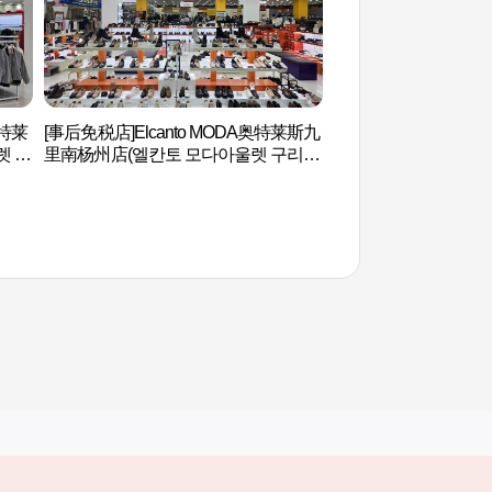
奥特莱
[事后免税店]Elcanto MODA奥特莱斯九
烽火山(首尔) 봉화산(
렛 구
里南杨州店(엘칸토 모다아울렛 구리남
양주점)
其他相关网站