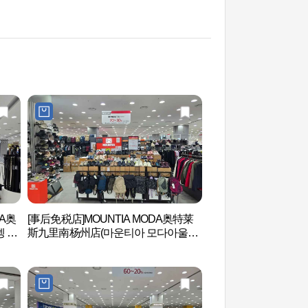
A奥
[事后免税店]MOUNTIA MODA奥特莱
首尔泰陵(文定王后)
 핸
斯九里南杨州店(마운티아 모다아울렛
[联合国教科文组织世
구리남양주점)
태릉과 강릉 [유네스