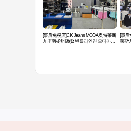
[事后免税店]CK Jeans MODA奥特莱斯
[事
九里南杨州店(캘빈클라인진 모다아울
莱斯
렛 구리남양주점)
구리