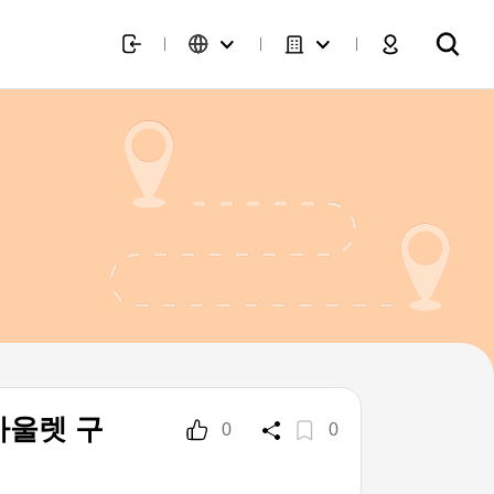
아울렛 구
0
0