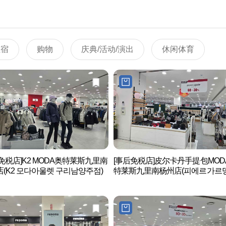
住宿
购物
庆典/活动/演出
休闲体育
免税店]K2 MODA奥特莱斯九里南
[事后免税店]皮尔卡丹手提包MOD
(K2 모다아울렛 구리남양주점)
特莱斯九里南杨州店(피에르가르뎅
드백 모다아울렛 구리남양주점)