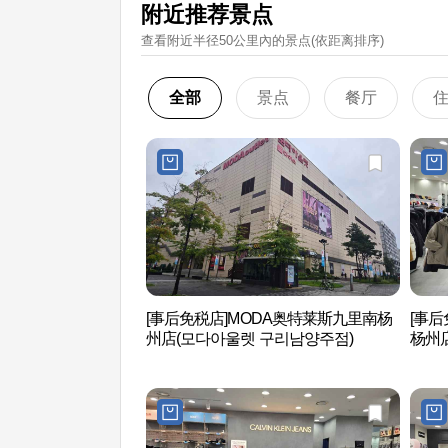
附近推荐景点
查看附近半径50公里內的景点(依距离排序)
全部
景点
餐厅
[事后免税店]MODA奥特莱斯九里南杨
[事后
州店(모다아울렛 구리남양주점)
杨州店