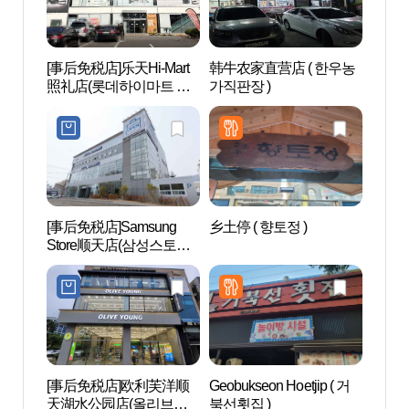
[事后免税店]乐天Hi-Mart
韩牛农家直营店 ( 한우농
顺天奇
照礼店(롯데하이마트 조
가직판장 )
적의도
례점)
[事后免税店]Samsung
乡土停 ( 향토정 )
顺天
Store顺天店(삼성스토어
마촬
순천)
[事后免税店]欧利芙洋顺
Geobukseon Hoetjip ( 거
兴轮寺
天湖水公园店(올리브영
북선횟집 )