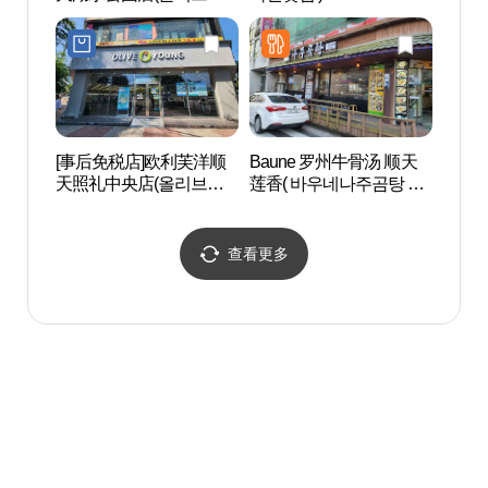
순천호수공원점)
[事后免税店]欧利芙洋顺
Baune 罗州牛骨汤 顺天
顺天
天照礼中央店(올리브영
莲香( 바우네나주곰탕 순
路) 
순천조례중앙점)
천연향 )
자 물
查看更多