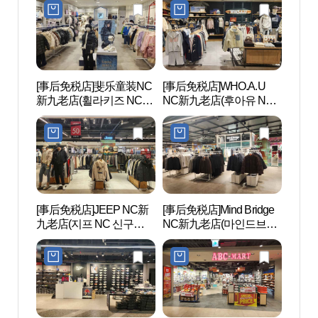
[事后免税店]斐乐童装NC
[事后免税店]WHO.A.U
文来创
新九老店(휠라키즈 NC 신
NC新九老店(후아유 NC
구로점)
신구로점)
[事后免税店]JEEP NC新
[事后免税店]Mind Bridge
Sea
九老店(지프 NC 신구로
NC新九老店(마인드브릿
라 워
점)
지 NC 신구로점)