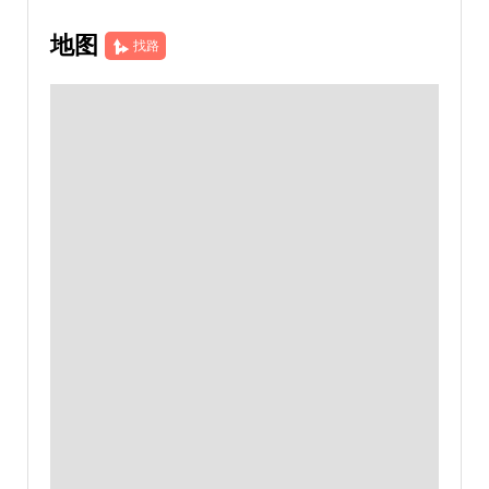
地图
找路