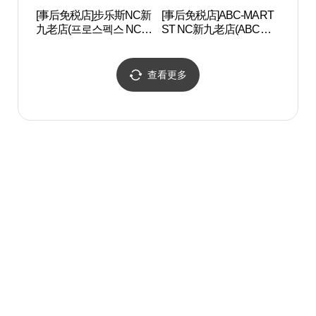
[事后免税店]步乐斯NC新
[事后免税店]ABC-MART
Artr
九老店(프로스펙스 NC 신
ST NC新九老店(ABC마
구로점)
트 ST NC 신구로점)
查看更多