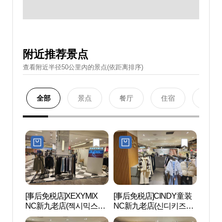
附近推荐景点
查看附近半径50公里內的景点(依距离排序)
全部
景点
餐厅
住宿
购物
[事后免税店]XEXYMIX
[事后免税店]CINDY童装
D-CU
NC新九老店(젝시믹스
NC新九老店(신디키즈
CEN
NC 신구로점)
NC 신구로점)
터）