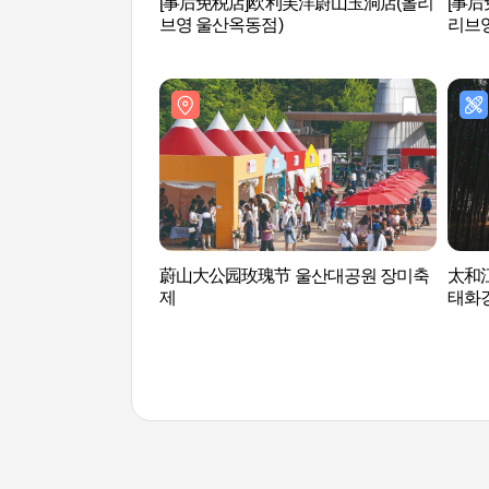
[事后免税店]欧利芙洋蔚山玉洞店(올리
[事
브영 울산옥동점)
리브
蔚山大公园玫瑰节 울산대공원 장미축
太和
제
태화강