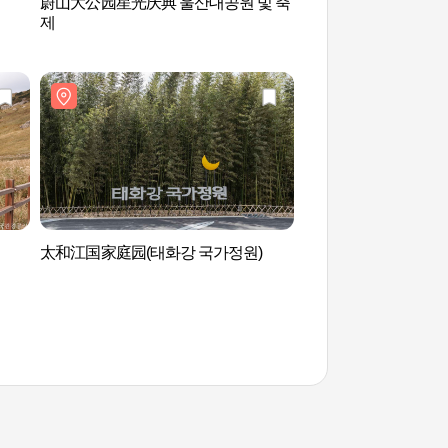
蔚山大公园星光庆典 울산대공원 빛 축
蔚山大公园 울산대
제
太和江国家庭园(태화강 국가정원)
太和江洞窟PIA (태