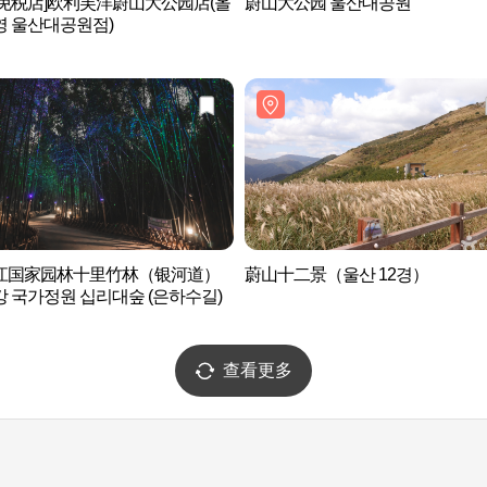
后免税店]欧利芙洋蔚山大公园店(올
蔚山大公园 울산대공원
영 울산대공원점)
江国家园林十里竹林（银河道）
蔚山十二景（울산 12경）
 국가정원 십리대숲 (은하수길)
查看更多