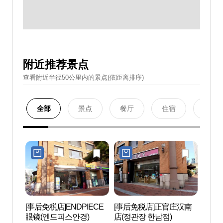
附近推荐景点
查看附近半径50公里內的景点(依距离排序)
全部
景点
餐厅
住宿
购物
[事后免税店]ENDPIECE
[事后免税店]正官庄汉南
Blue
眼镜(엔드피스안경)
店(정관장 한남점)