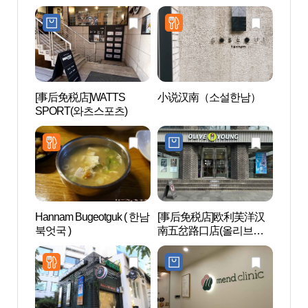
[事后免税店]WATTS
小说汉南（소설한남）
梨泰院
SPORT(와츠스포츠)
관광특
Hannam Bugeotguk ( 한남
[事后免税店]欧利芙洋汉
汉南
북엇국 )
南五岔路口店(올리브영
啡厅”
한남오거리점)
'카페 