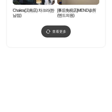
Chakra(汉南店) 차크라(한
[事后免税店]MEND诊所
蚕院
남점)
(멘드의원)
공원
查看更多