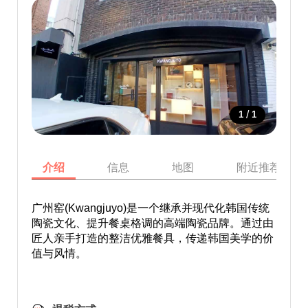
/
1
1
介绍
信息
地图
附近推荐景点
广州窑(Kwangjuyo)是一个继承并现代化韩国传统
陶瓷文化、提升餐桌格调的高端陶瓷品牌。通过由
匠人亲手打造的整洁优雅餐具，传递韩国美学的价
值与风情。