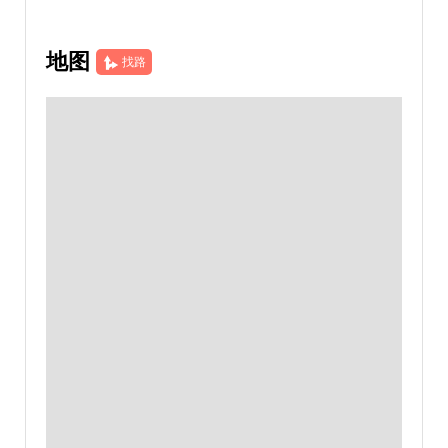
地图
找路